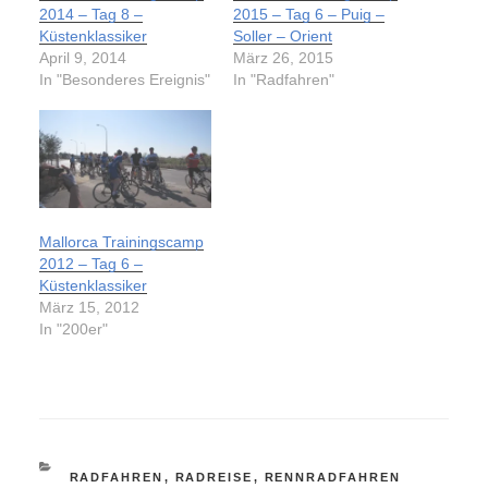
2014 – Tag 8 –
2015 – Tag 6 – Puig –
Küstenklassiker
Soller – Orient
April 9, 2014
März 26, 2015
In "Besonderes Ereignis"
In "Radfahren"
Mallorca Trainingscamp
2012 – Tag 6 –
Küstenklassiker
März 15, 2012
In "200er"
KATEGORIEN
RADFAHREN
,
RADREISE
,
RENNRADFAHREN