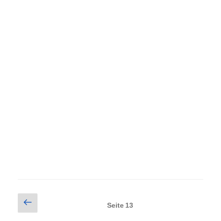
Seitennummerierung
Vorherige
Seite
13
Seite
der