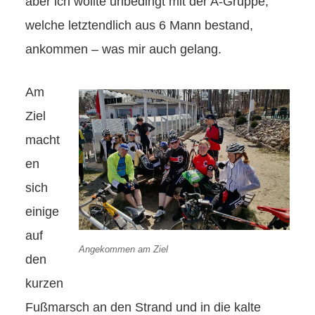
aber ich wollte unbedingt mit der A-Gruppe,
welche letztendlich aus 6 Mann bestand,
ankommen – was mir auch gelang.
Am
Ziel
macht
en
sich
einige
auf
Angekommen am Ziel
den
kurzen
Fußmarsch an den Strand und in die kalte