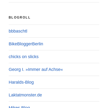
BLOGROLL
bbbaschtl
BikeBloggerBerlin
chicks on slicks
Georg I. »Immer auf Achse«
Haralds-Blog
Laktatmonster.de
Mikes Blog