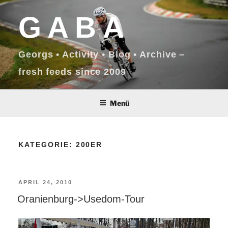
Zum
GABA
Inhalt
springen
Georgs • Activity • Blog • Archive –
fresh feeds since 2009
Menü
KATEGORIE:
200ER
VERÖFFENTLICHT
APRIL 24, 2010
Oranienburg->Usedom-Tour
AM