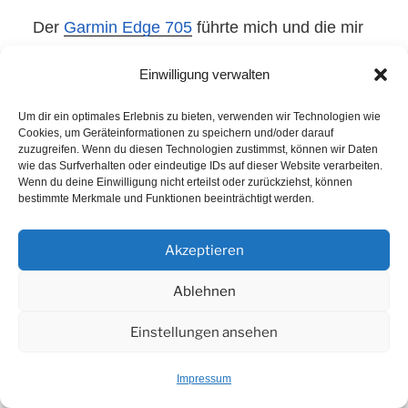
Der
Garmin Edge 705
führte mich und die mir
folgende Gruppe präzise durch kleine Straßen
Einwilligung verwalten
in Meissen geradewegs zum Bahnhof.
Um dir ein optimales Erlebnis zu bieten, verwenden wir Technologien wie
Cookies, um Geräteinformationen zu speichern und/oder darauf
Alle waren zufrieden, das es keine Verfahrer,
zuzugreifen. Wenn du diesen Technologien zustimmst, können wir Daten
wie das Surfverhalten oder eindeutige IDs auf dieser Website verarbeiten.
Umwege oder Wendemanöver nach 160 km
Wenn du deine Einwilligung nicht erteilst oder zurückziehst, können
bestimmte Merkmale und Funktionen beeinträchtigt werden.
auf dem Rad gab.
Akzeptieren
Nach der rund 40 minütigen S-Bahn-Fahrt
Ablehnen
radelten wir mit unseren Rädern in die etwa 2
km entfernte Jugendherberge, welche unser
Einstellungen ansehen
erstes Nachtquartier werden sollte. Der wenig
Impressum
charmante Plattenbau direkt neben einem