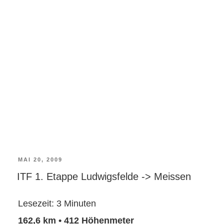
VERÖFFENTLICHT
MAI 20, 2009
ITF 1. Etappe Ludwigsfelde -> Meissen
AM
Lesezeit:
3
Minuten
162,6 km • 412 Höhenmeter