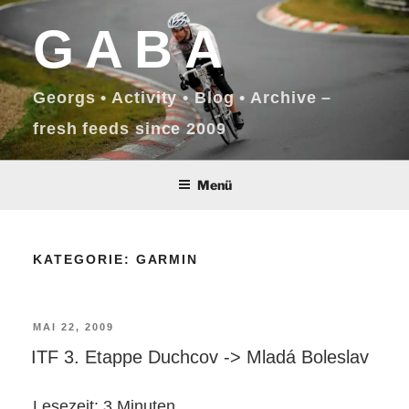
Zum
GABA
Inhalt
springen
Georgs • Activity • Blog • Archive –
fresh feeds since 2009
Menü
KATEGORIE:
GARMIN
VERÖFFENTLICHT
MAI 22, 2009
ITF 3. Etappe Duchcov -> Mladá Boleslav
AM
Lesezeit:
3
Minuten