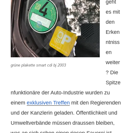
geht
es mit
den
Erken
ntniss
en
weiter
grüne plakette smart cdi bj 2003
? Die
Spitze
nfunktionäre der Auto-Industrie wurden zu
einem
exklusiven Treffen
mit den Regierenden
und der Kanzlerin geladen. Öffentlichkeit und
Umweltverbände müssen draussen bleiben,
was an sich schon einen riesen Sauerei ist.