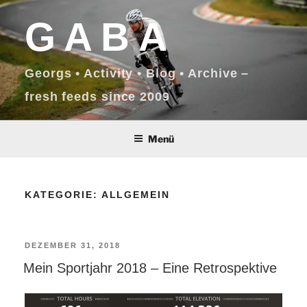
Zum
GABA
Inhalt
springen
Georgs • Activity • Blog • Archive –
fresh feeds since 2009
Menü
KATEGORIE:
ALLGEMEIN
VERÖFFENTLICHT
DEZEMBER 31, 2018
Mein Sportjahr 2018 – Eine Retrospektive
AM