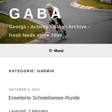
Zum
GABA
Inhalt
springen
Georgs • Activity • Blog • Archive –
fresh feeds since 2009
Menü
KATEGORIE:
GARMIN
VERÖFFENTLICHT
OKTOBER 5, 2011
Erweiterte Schwielowsee-Runde
AM
Lesezeit:
2
Minuten