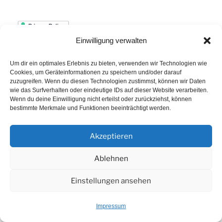
Einwilligung verwalten
Um dir ein optimales Erlebnis zu bieten, verwenden wir Technologien wie
Cookies, um Geräteinformationen zu speichern und/oder darauf
zuzugreifen. Wenn du diesen Technologien zustimmst, können wir Daten
wie das Surfverhalten oder eindeutige IDs auf dieser Website verarbeiten.
Wenn du deine Einwilligung nicht erteilst oder zurückziehst, können
bestimmte Merkmale und Funktionen beeinträchtigt werden.
TOP-BEITRÄGE UND TOP-SEITEN
Akzeptieren
Kloster-Lehnin-Runde
Ablehnen
Einstellungen ansehen
SCHLAGWÖRTER
Impressum
Arber
Daum Ergo 8i
ErgoPlanet
Frühsport