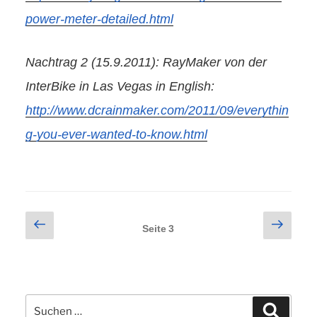
power-meter-detailed.html
Nachtrag 2 (15.9.2011): RayMaker von der
InterBike in Las Vegas in English:
http://www.dcrainmaker.com/2011/09/everythin
g-you-ever-wanted-to-know.html
Seitennummerierung
Vorherige
Näch
Seite
3
Seite
Seite
der
Beiträge
Suchen
Suchen