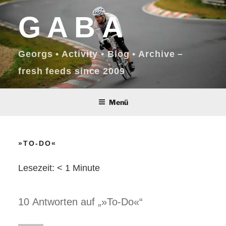
Zum
GABA
Inhalt
springen
Georgs • Activity • Blog • Archive –
fresh feeds since 2009
Menü
»TO-DO«
Lesezeit:
< 1
Minute
10 Antworten auf „»To-Do«“