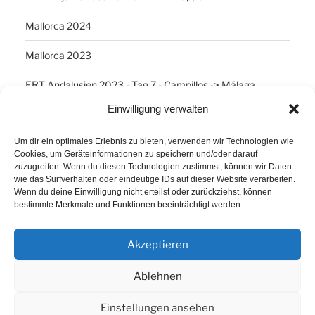
Mallorca 2024
Mallorca 2023
ERT Andalusien 2023 - Tag 7 - Campillos -> Málaga
Einwilligung verwalten
SCHLAGWÖRTER
Um dir ein optimales Erlebnis zu bieten, verwenden wir Technologien wie
Cookies, um Geräteinformationen zu speichern und/oder darauf
Arber
Daum Ergo 8i
ErgoPlanet
Frühsport
zuzugreifen. Wenn du diesen Technologien zustimmst, können wir Daten
wie das Surfverhalten oder eindeutige IDs auf dieser Website verarbeiten.
Havanna
Kuba
Laufen
Los Angeles
Wenn du deine Einwilligung nicht erteilst oder zurückziehst, können
bestimmte Merkmale und Funktionen beeinträchtigt werden.
Minusgrade
PowerBar
Produkte
Ruhlsdorf
Tiri
Akzeptieren
Ablehnen
Einstellungen ansehen