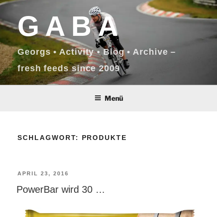
Zum
GABA
Inhalt
springen
Georgs • Activity • Blog • Archive –
fresh feeds since 2009
Menü
SCHLAGWORT:
PRODUKTE
VERÖFFENTLICHT
APRIL 23, 2016
PowerBar wird 30 …
AM