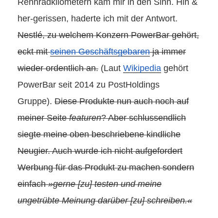
Rennradkilometern kam mir in den Sinn. Hin &
her-gerissen, haderte ich mit der Antwort.
Nestlé, zu welchem Konzern PowerBar gehört,
eckt mit
seinen Geschäftsgebaren
ja immer
wieder ordentlich an.
(Laut
Wikipedia
gehört
PowerBar seit 2014 zu PostHoldings
Gruppe).
Diese Produkte nun auch noch auf
meiner Seite
featuren
? Aber schlussendlich
siegte meine oben beschriebene kindliche
Neugier. Auch wurde ich nicht aufgefordert
Werbung für das Produkt zu machen sondern
einfach
»gerne [zu] testen und meine
ungetrübte Meinung darüber [zu] schreiben.«