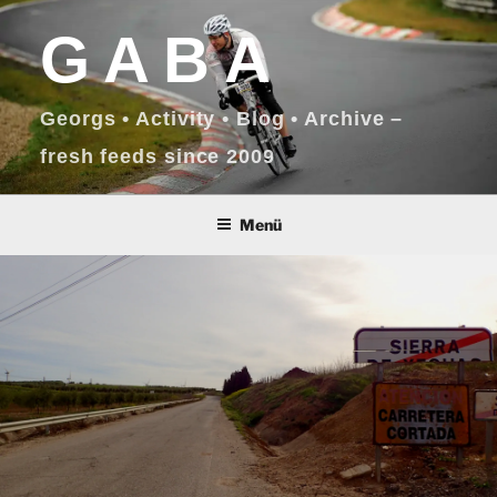
Zum
GABA
Inhalt
springen
Georgs • Activity • Blog • Archive –
fresh feeds since 2009
Menü