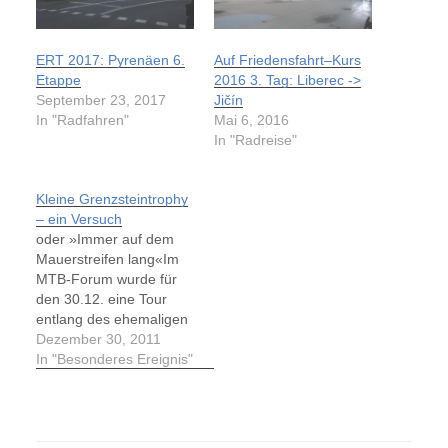
ERT 2017: Pyrenäen 6.
Auf Friedensfahrt–Kurs
Etappe
2016 3. Tag: Liberec ->
September 23, 2017
Jičín
In "Radfahren"
Mai 6, 2016
In "Radreise"
Kleine Grenzsteintrophy
– ein Versuch
oder »Immer auf dem
Mauerstreifen lang«Im
MTB-Forum wurde für
den 30.12. eine Tour
entlang des ehemaligen
Grenzstreifens, welcher
Dezember 30, 2011
West-Berlin von der
In "Besonderes Ereignis"
DDR und der Hauptstadt
der DDR trennte,
angeboten. Eine für
mich interessante