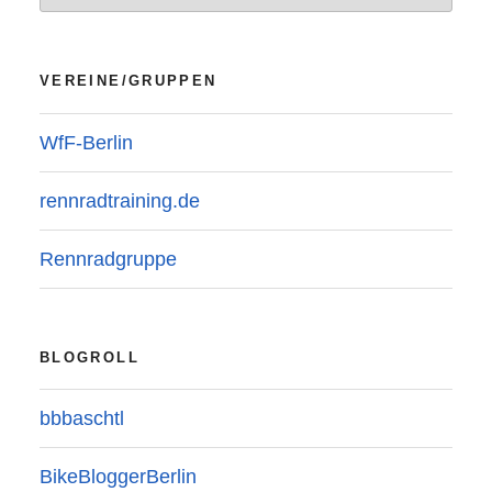
VEREINE/GRUPPEN
WfF-Berlin
rennradtraining.de
Rennradgruppe
BLOGROLL
bbbaschtl
BikeBloggerBerlin