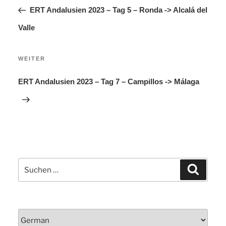
Beitrag
ERT Andalusien 2023 – Tag 5 – Ronda -> Alcalá del
Valle
Nächster
WEITER
Beitrag
ERT Andalusien 2023 – Tag 7 – Campillos -> Málaga
Suchen
Suchen
nach: