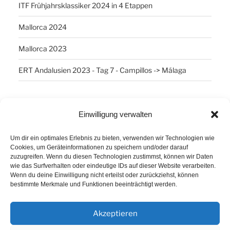
ITF Frühjahrsklassiker 2024 in 4 Etappen
Mallorca 2024
Mallorca 2023
ERT Andalusien 2023 - Tag 7 - Campillos -> Málaga
SCHLAGWÖRTER
Einwilligung verwalten
Arber
Daum Ergo 8i
ErgoPlanet
Frühsport
Um dir ein optimales Erlebnis zu bieten, verwenden wir Technologien wie
Havanna
Kuba
Laufen
Los Angeles
Cookies, um Geräteinformationen zu speichern und/oder darauf
zuzugreifen. Wenn du diesen Technologien zustimmst, können wir Daten
Minusgrade
PowerBar
Produkte
Ruhlsdorf
wie das Surfverhalten oder eindeutige IDs auf dieser Website verarbeiten.
Wenn du deine Einwilligung nicht erteilst oder zurückziehst, können
Tiri
bestimmte Merkmale und Funktionen beeinträchtigt werden.
Akzeptieren