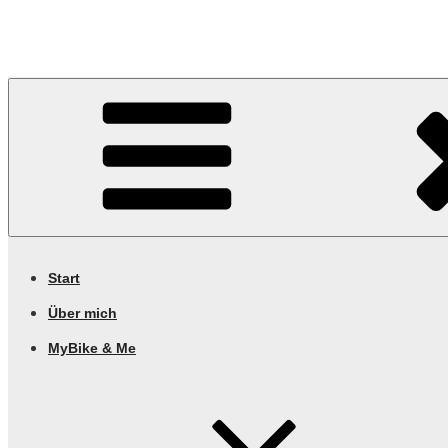
Georgs • Activity • Blog • Archive – fresh feed
Start
Über mich
MyBike & Me