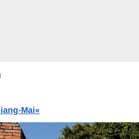
n
iang-Mai«