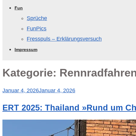
Fun
Sprüche
FunPics
Fresspuls – Erklärungsversuch
Impressum
Kategorie:
Rennradfahre
Veröffentlicht
Januar 4, 2026
Januar 4, 2026
am
ERT 2025: Thailand »Rund um Ch