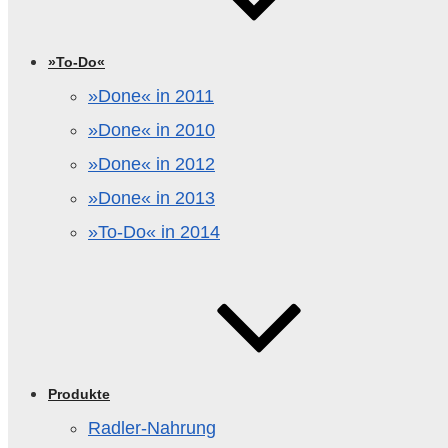
»To-Do«
»Done« in 2011
»Done« in 2010
»Done« in 2012
»Done« in 2013
»To-Do« in 2014
Produkte
Radler-Nahrung