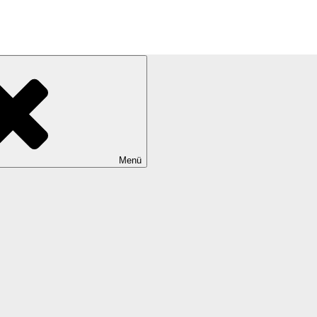
s since 2009
Menü