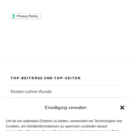
TOP-BEITRÄGE UND TOP-SEITEN
Kloster-Lehnin-Runde
Einwilligung verwalten
SCHLAGWÖRTER
Um dir ein optimales Erlebnis zu bieten, verwenden wir Technologien wie
Arber
Daum Ergo 8i
ErgoPlanet
Frühsport
Cookies, um Geräteinformationen zu speichern und/oder darauf