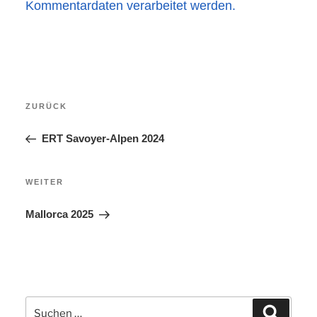
Kommentardaten verarbeitet werden.
Beitragsnavigation
Vorheriger
ZURÜCK
Beitrag
ERT Savoyer-Alpen 2024
Nächster
WEITER
Beitrag
Mallorca 2025
Suchen
Suchen