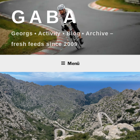
Zum
GABA
Inhalt
springen
Georgs • Activity • Blog • Archive –
fresh feeds since 2009
Menü