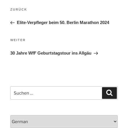
Beitragsnavigation
Vorheriger
ZURÜCK
Beitrag
Elite-Verpfleger beim 50. Berlin Marathon 2024
Nächster
WEITER
Beitrag
30 Jahre WfF Geburtstagstour ins Allgäu
Suchen
Suchen
nach: