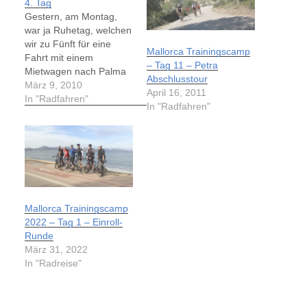
4. Tag
Gestern, am Montag,
war ja Ruhetag, welchen
wir zu Fünft für eine
Mallorca Trainingscamp
Fahrt mit einem
– Tag 11 – Petra
Mietwagen nach Palma
Abschlusstour
de Mallorca und Anthrax
März 9, 2010
April 16, 2011
nutzten. Wir hatten
In "Radfahren"
In "Radfahren"
Glück mit dem Wetter
und wurden, obwohl es
recht kühl war, nicht
nass. Heute stand
wieder Rennradtraining
auf dem Programm. Die
geplante Route sollte
Mallorca Trainingscamp
uns,…
2022 – Tag 1 – Einroll-
Runde
März 31, 2022
In "Radreise"