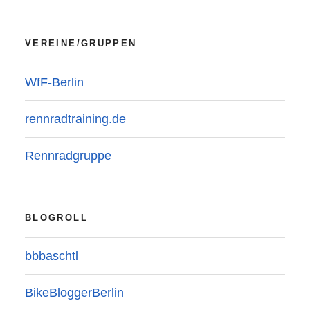
VEREINE/GRUPPEN
WfF-Berlin
rennradtraining.de
Rennradgruppe
BLOGROLL
bbbaschtl
BikeBloggerBerlin