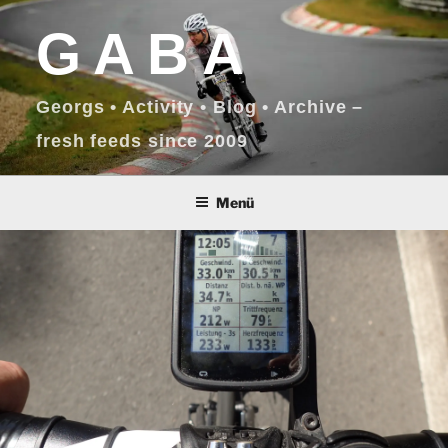
Zum
GABA
Inhalt
springen
Georgs • Activity • Blog • Archive –
fresh feeds since 2009
Menü