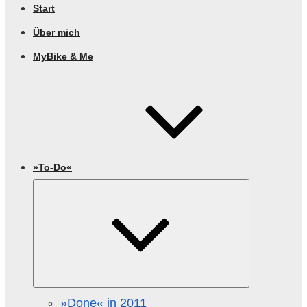
Start
Über mich
MyBike & Me
»To-Do«
Untermenü
öffnen
»Done« in 2011