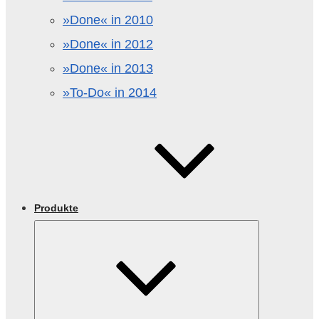
»Done« in 2010
»Done« in 2012
»Done« in 2013
»To-Do« in 2014
Produkte
Untermenü
öffnen