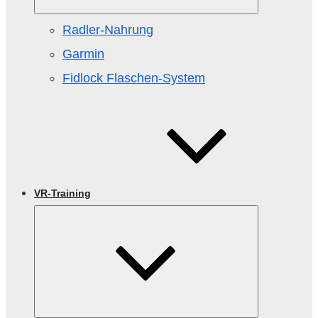
Radler-Nahrung
Garmin
Fidlock Flaschen‑System
VR-Training
Untermenü
öffnen