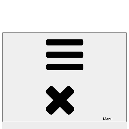
Georgs • Activity • Blog • Archive – fresh
feeds since 2009
Menü