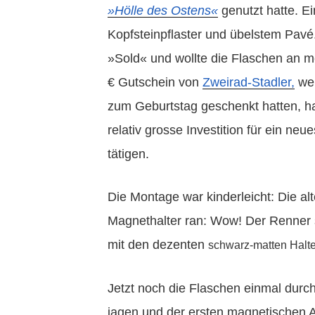
»Hölle des Ostens«
genutzt hatte. Ei
Kopfsteinpflaster und übelstem Pavé
»Sold« und wollte die Flaschen an 
€ Gutschein von
Zweirad-Stadler,
wel
zum Geburtstag geschenkt hatten, ha
relativ grosse Investition für ein ne
tätigen.
Die Montage war kinderleicht: Die al
Magnethalter ran: Wow! Der Renner s
mit den dezenten
schwarz-matten
Halt
Jetzt noch die Flaschen einmal durc
jagen und der ersten magnetischen A