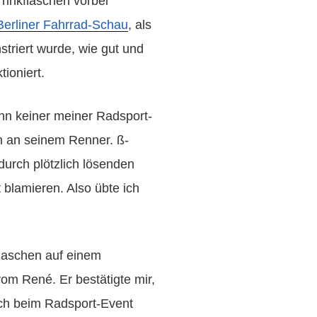
rinkflaschen vorbei
Berliner Fahrrad-Schau
, als
triert wurde, wie gut und
tioniert.
nn keiner meiner Radsport-
 an seinem Renner. ß-
 durch plötzlich lösenden
 blamieren. Also übte ich
laschen auf einem
m René. Er bestätigte mir,
ch beim Radsport-Event