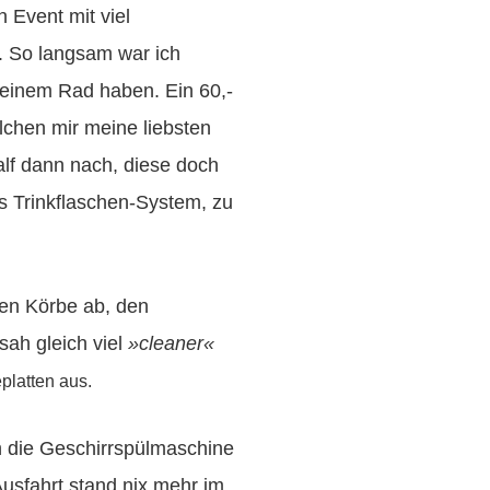
n Event mit viel
. So langsam war ich
meinem Rad haben. Ein 60,-
chen mir meine liebsten
lf dann nach, diese doch
ues Trinkflaschen-System, zu
ten Körbe ab, den
ah gleich viel
»cleaner«
eplatten aus.
h die Geschirrspülmaschine
usfahrt stand nix mehr im