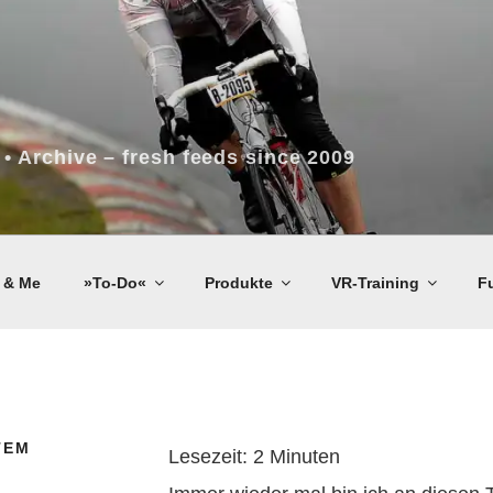
 • Archive – fresh feeds since 2009
 & Me
»To-Do«
Produkte
VR-Training
F
TEM
Lesezeit:
2
Minuten