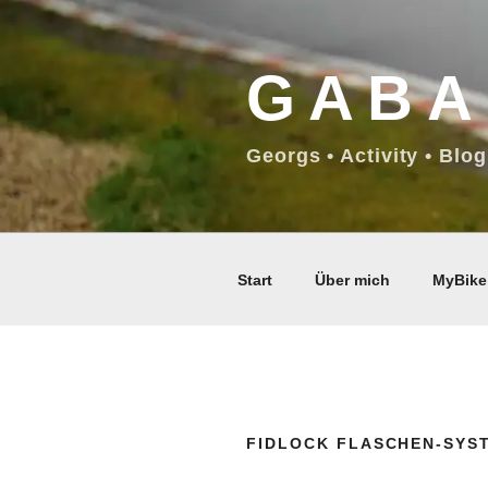
Zum
Inhalt
GABA
springen
Georgs • Activity • Blog
Start
Über mich
MyBike
FIDLOCK FLASCHEN‑SYS