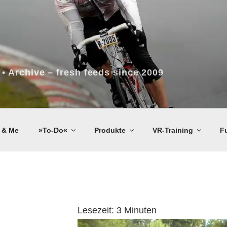
 • Archive – fresh feeds since 2009
 & Me
»To-Do«
Produkte
VR-Training
F
Lesezeit:
3
Minuten