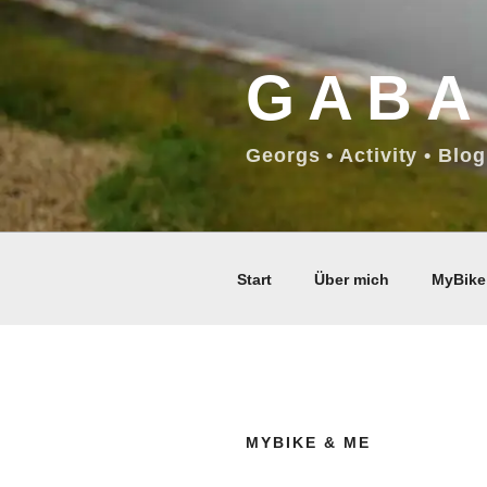
Zum
Inhalt
GABA
springen
Georgs • Activity • Blog
Start
Über mich
MyBike
MYBIKE & ME