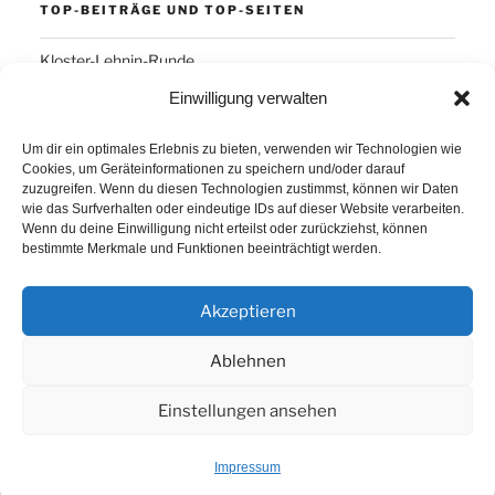
TOP-BEITRÄGE UND TOP-SEITEN
Kloster-Lehnin-Runde
Einwilligung verwalten
SCHLAGWÖRTER
Um dir ein optimales Erlebnis zu bieten, verwenden wir Technologien wie
Cookies, um Geräteinformationen zu speichern und/oder darauf
Arber
Daum Ergo 8i
ErgoPlanet
Frühsport
zuzugreifen. Wenn du diesen Technologien zustimmst, können wir Daten
wie das Surfverhalten oder eindeutige IDs auf dieser Website verarbeiten.
Havanna
Kuba
Laufen
Los Angeles
Wenn du deine Einwilligung nicht erteilst oder zurückziehst, können
bestimmte Merkmale und Funktionen beeinträchtigt werden.
Minusgrade
PowerBar
Produkte
Ruhlsdorf
Tiri
Akzeptieren
Ablehnen
Einstellungen ansehen
Proudly powered by WordPress
Impressum