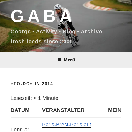
Zum
GABA
Inhalt
springen
Georgs • Activity • Blog • Archive –
fresh feeds since 2009
Menü
»TO-DO« IN 2014
Lesezeit:
< 1
Minute
DATUM
VERANSTALTER
MEIN
Paris-Brest-Paris auf
Februar