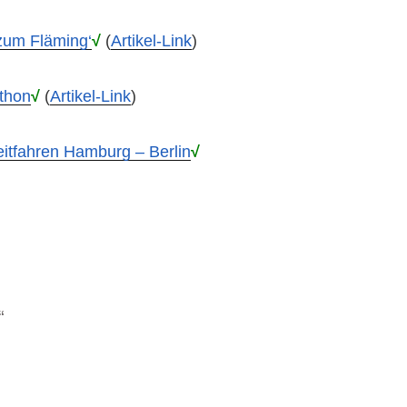
zum Fläming‘
√
(
Artikel-Link
)
thon
√
(
Artikel-Link
)
eitfahren Hamburg – Berlin
√
“