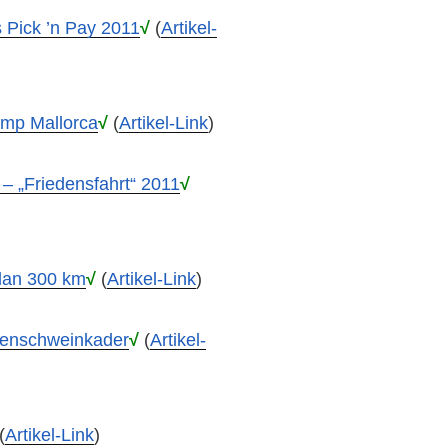
 Pick ’n Pay 2011
√
(
Artikel-
amp Mallorca
√
(
Artikel-Link
)
– „Friedensfahrt“ 2011
√
dan 300 km
√
(
Artikel-Link
)
senschweinkader
√
(
Artikel-
(
Artikel-Link
)