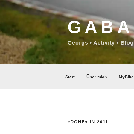
Zum
Inhalt
GABA
springen
Georgs • Activity • Blog
Start
Über mich
MyBike
»DONE« IN 2011