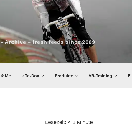
 • Archive – fresh feeds since 2009
 & Me
»To-Do«
Produkte
VR-Training
F
Lesezeit:
< 1
Minute