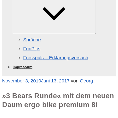
Sprüche
FunPics
Fresspuls – Erklärungsversuch
Impressum
Veröffentlicht
November 3, 2010
Juni 13, 2017
von
Georg
am
»3 Bears Runde« mit dem neuen
Daum ergo bike premium 8i