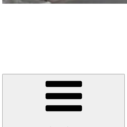
GABA
Georgs • Activity • Blog • Archive – fresh
feeds since 2009