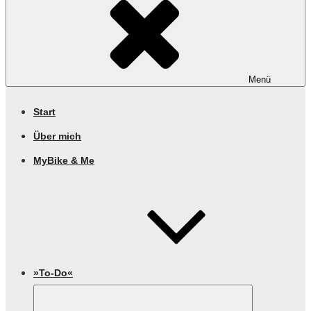
Menü
Start
Über mich
MyBike & Me
»To-Do«
Untermenü
öffnen