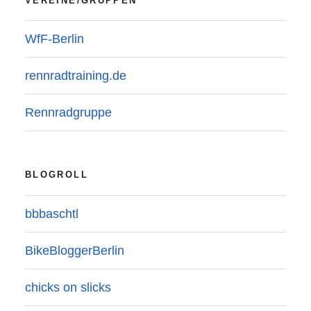
VEREINE/GRUPPEN
WfF-Berlin
rennradtraining.de
Rennradgruppe
BLOGROLL
bbbaschtl
BikeBloggerBerlin
chicks on slicks