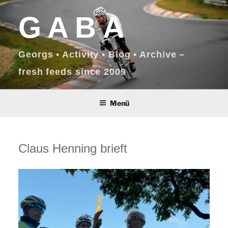
Zum
GABA
Inhalt
springen
Georgs • Activity • Blog • Archive –
fresh feeds since 2009
Menü
Claus Henning brieft