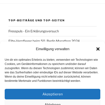
TOP-BEITRÄGE UND TOP-SEITEN
Fresspuls - Ein Erklärungsversuch
Elite-Verpfleger beim 50. Berlin Marathon 2024
Einwilligung verwalten
SCHLAGWÖRTER
Um dir ein optimales Erlebnis zu bieten, verwenden wir Technologien wie
Cookies, um Geräteinformationen zu speichern und/oder darauf
Arber
Daum Ergo 8i
ErgoPlanet
Frühsport
zuzugreifen. Wenn du diesen Technologien zustimmst, können wir Daten
wie das Surfverhalten oder eindeutige IDs auf dieser Website verarbeiten.
Havanna
Kuba
Laufen
Los Angeles
Wenn du deine Einwilligung nicht erteilst oder zurückziehst, können
bestimmte Merkmale und Funktionen beeinträchtigt werden.
Minusgrade
PowerBar
Produkte
Ruhlsdorf
Tiri
Akzeptieren
Ablehnen