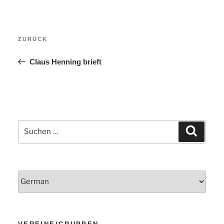
Beitragsnavigation
Vorheriger
ZURÜCK
Beitrag
Claus Henning brieft
Suchen
Suchen
nach: