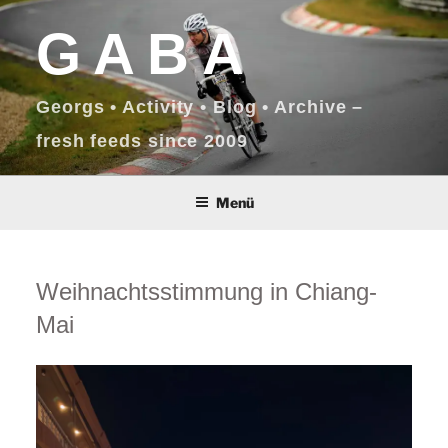
Zum
GABA
Inhalt
springen
Georgs • Activity • Blog • Archive –
fresh feeds since 2009
Menü
Weihnachtsstimmung in Chiang-
Mai