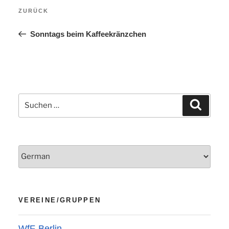
Vorheriger
ZURÜCK
Beitrag
Sonntags beim Kaffeekränzchen
Suchen
Suchen
nach:
VEREINE/GRUPPEN
WfF-Berlin