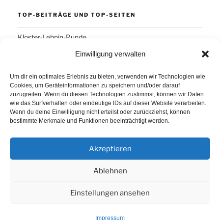
TOP-BEITRÄGE UND TOP-SEITEN
Kloster-Lehnin-Runde
Einwilligung verwalten
SCHLAGWÖRTER
Um dir ein optimales Erlebnis zu bieten, verwenden wir Technologien wie
Cookies, um Geräteinformationen zu speichern und/oder darauf
Arber
Daum Ergo 8i
ErgoPlanet
Frühsport
zuzugreifen. Wenn du diesen Technologien zustimmst, können wir Daten
wie das Surfverhalten oder eindeutige IDs auf dieser Website verarbeiten.
Havanna
Kuba
Laufen
Los Angeles
Wenn du deine Einwilligung nicht erteilst oder zurückziehst, können
bestimmte Merkmale und Funktionen beeinträchtigt werden.
Minusgrade
PowerBar
Produkte
Ruhlsdorf
Tiri
Akzeptieren
Ablehnen
Einstellungen ansehen
Proudly powered by WordPress
Impressum