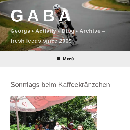
Zum
GABA
Inhalt
springen
Georgs • Activity • Blog • Archive –
fresh feeds since 2009
Menü
Sonntags beim Kaffeekränzchen