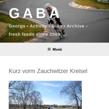
Zum
GABA
Inhalt
springen
Georgs • Activity • Blog • Archive –
fresh feeds since 2009
Menü
Kurz vorm Zauchwitzer Kreisel