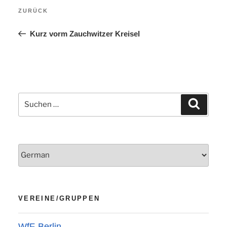
Vorheriger
ZURÜCK
Beitrag
Kurz vorm Zauchwitzer Kreisel
Suchen
Suchen
nach:
VEREINE/GRUPPEN
WfF-Berlin