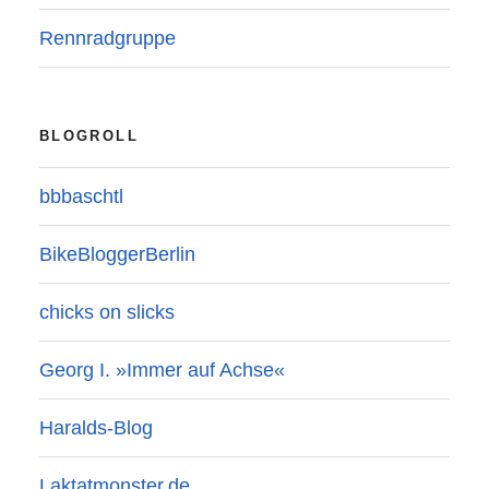
Rennradgruppe
BLOGROLL
bbbaschtl
BikeBloggerBerlin
chicks on slicks
Georg I. »Immer auf Achse«
Haralds-Blog
Laktatmonster.de