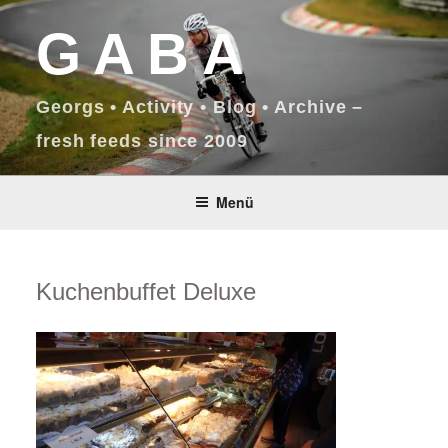
Zum
GABA
Inhalt
springen
Georgs • Activity • Blog • Archive –
fresh feeds since 2009
Menü
Kuchenbuffet Deluxe