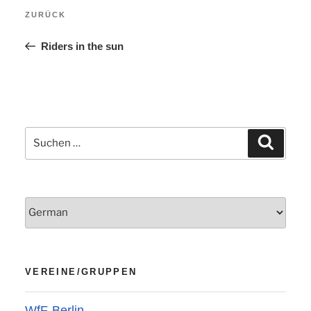
Vorheriger
ZURÜCK
Beitrag
Riders in the sun
Suchen
Suchen
nach:
VEREINE/GRUPPEN
WfF-Berlin