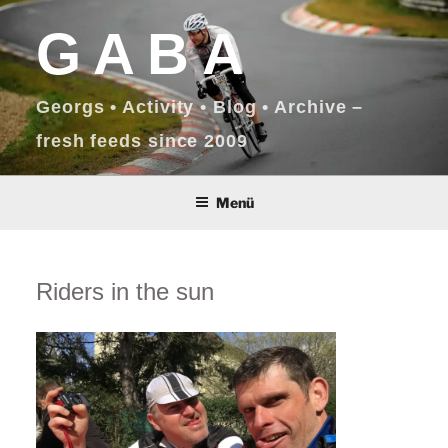
Zum
GABA
Inhalt
springen
Georgs • Activity • Blog • Archive –
fresh feeds since 2009
Menü
Riders in the sun