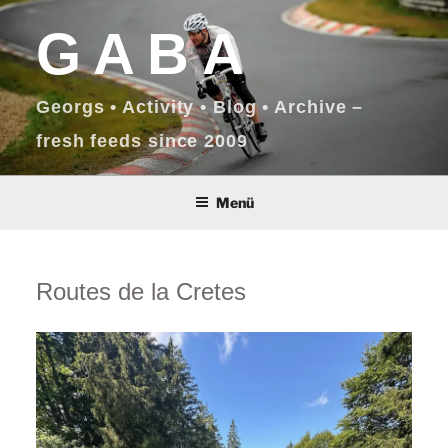
Zum
GABA
Inhalt
springen
Georgs • Activity • Blog • Archive –
fresh feeds since 2009
Menü
Routes de la Cretes