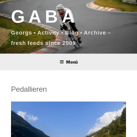
Zum
GABA
Inhalt
springen
Georgs • Activity • Blog • Archive –
fresh feeds since 2009
Menü
Pedallieren