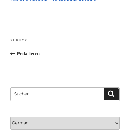
Beitragsnavigation
Vorheriger
ZURÜCK
Beitrag
Pedallieren
Suchen
Suchen
nach: