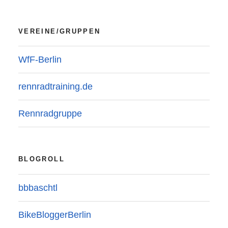
VEREINE/GRUPPEN
WfF-Berlin
rennradtraining.de
Rennradgruppe
BLOGROLL
bbbaschtl
BikeBloggerBerlin