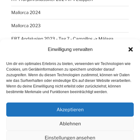
Mallorca 2024
Mallorca 2023
ERT Andalusien 2023 - Tag 7 - Campillos -> Málaga
Einwilligung verwalten
SCHLAGWÖRTER
Um dir ein optimales Erlebnis zu bieten, verwenden wir Technologien wie
Cookies, um Geräteinformationen zu speichern und/oder darauf
Arber
Daum Ergo 8i
ErgoPlanet
Frühsport
zuzugreifen. Wenn du diesen Technologien zustimmst, können wir Daten
wie das Surfverhalten oder eindeutige IDs auf dieser Website verarbeiten.
Havanna
Kuba
Laufen
Los Angeles
Wenn du deine Einwilligung nicht erteilst oder zurückziehst, können
bestimmte Merkmale und Funktionen beeinträchtigt werden.
Minusgrade
PowerBar
Produkte
Ruhlsdorf
Tiri
Akzeptieren
Ablehnen
Einstellungen ansehen