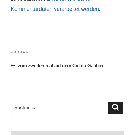
Kommentardaten verarbeitet werden.
Beitragsnavigation
Vorheriger
ZURÜCK
Beitrag
zum zweiten mal auf dem Col du Galibier
Suchen
Suchen
nach: