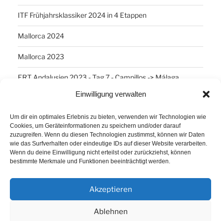
ITF Frühjahrsklassiker 2024 in 4 Etappen
Mallorca 2024
Mallorca 2023
ERT Andalusien 2023 - Tag 7 - Campillos -> Málaga
Einwilligung verwalten
SCHLAGWÖRTER
Um dir ein optimales Erlebnis zu bieten, verwenden wir Technologien wie
Cookies, um Geräteinformationen zu speichern und/oder darauf
Arber
Daum Ergo 8i
ErgoPlanet
Frühsport
zuzugreifen. Wenn du diesen Technologien zustimmst, können wir Daten
wie das Surfverhalten oder eindeutige IDs auf dieser Website verarbeiten.
Havanna
Kuba
Laufen
Los Angeles
Wenn du deine Einwilligung nicht erteilst oder zurückziehst, können
bestimmte Merkmale und Funktionen beeinträchtigt werden.
Minusgrade
PowerBar
Produkte
Ruhlsdorf
Tiri
Akzeptieren
Ablehnen