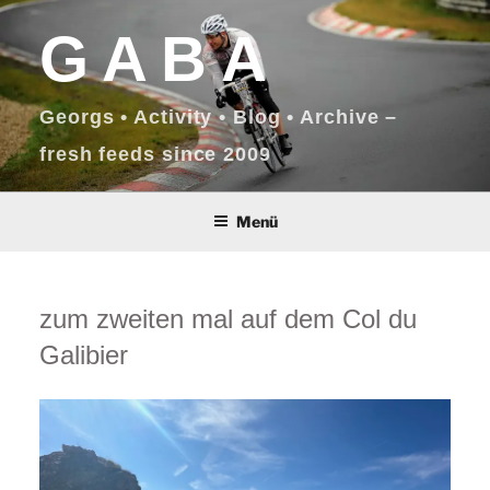
Zum
GABA
Inhalt
springen
Georgs • Activity • Blog • Archive –
fresh feeds since 2009
Menü
zum zweiten mal auf dem Col du
Galibier