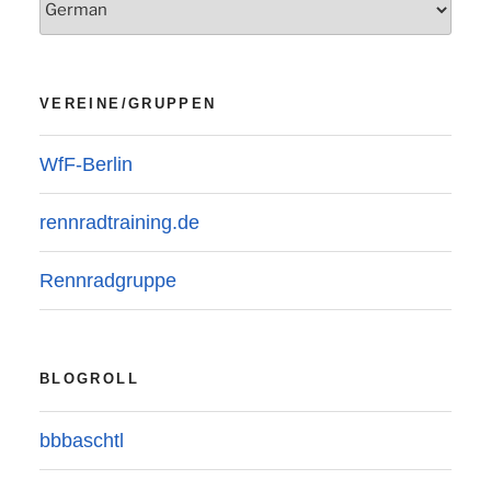
VEREINE/GRUPPEN
WfF-Berlin
rennradtraining.de
Rennradgruppe
BLOGROLL
bbbaschtl