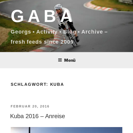
Zum
GABA
Inhalt
springen
Georgs • Activity • Blog • Archive –
fresh feeds since 2009
Menü
SCHLAGWORT:
KUBA
VERÖFFENTLICHT
FEBRUAR 20, 2016
Kuba 2016 – Anreise
AM