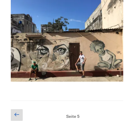
Seitennummerierung
Vorherige
Seite
5
Seite
der
Beiträge