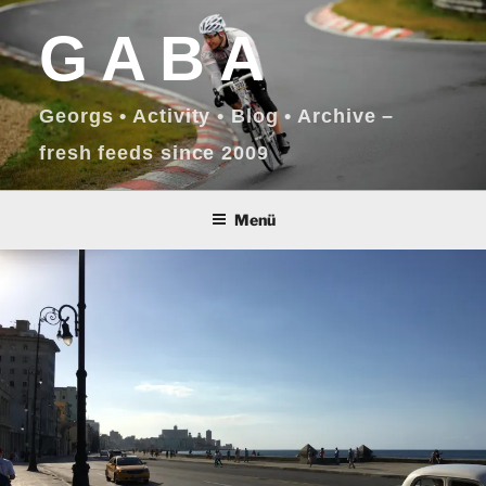
Zum
GABA
Inhalt
springen
Georgs • Activity • Blog • Archive –
fresh feeds since 2009
Menü