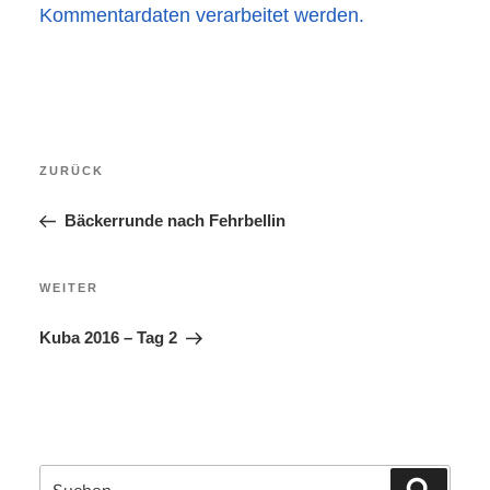
Kommentardaten verarbeitet werden.
Beitragsnavigation
Vorheriger
ZURÜCK
Beitrag
Bäckerrunde nach Fehrbellin
Nächster
WEITER
Beitrag
Kuba 2016 – Tag 2
Suchen
Suchen