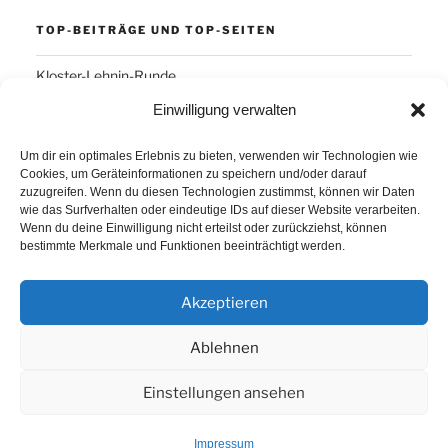
TOP-BEITRÄGE UND TOP-SEITEN
Kloster-Lehnin-Runde
Einwilligung verwalten
SCHLAGWÖRTER
Um dir ein optimales Erlebnis zu bieten, verwenden wir Technologien wie
Cookies, um Geräteinformationen zu speichern und/oder darauf
Arber
Daum Ergo 8i
ErgoPlanet
Frühsport
zuzugreifen. Wenn du diesen Technologien zustimmst, können wir Daten
wie das Surfverhalten oder eindeutige IDs auf dieser Website verarbeiten.
Havanna
Kuba
Laufen
Los Angeles
Wenn du deine Einwilligung nicht erteilst oder zurückziehst, können
bestimmte Merkmale und Funktionen beeinträchtigt werden.
Minusgrade
PowerBar
Produkte
Ruhlsdorf
Tiri
Akzeptieren
Ablehnen
Einstellungen ansehen
Proudly powered by WordPress
Impressum