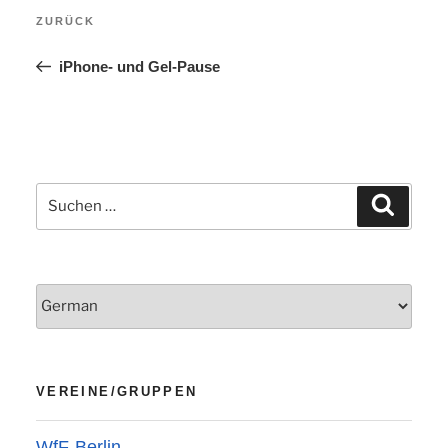
Vorheriger
ZURÜCK
Beitrag
iPhone- und Gel-Pause
Suchen
Suchen
nach:
VEREINE/GRUPPEN
WfF-Berlin