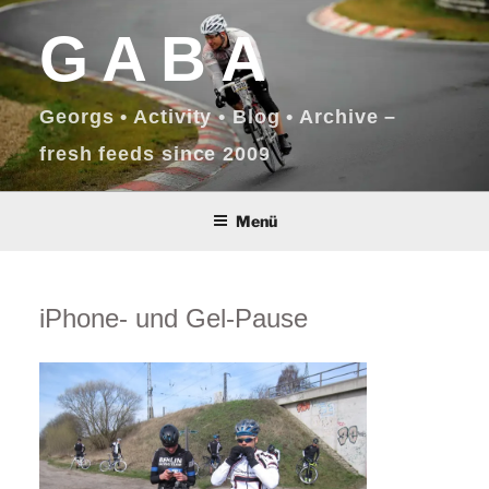
Zum
GABA
Inhalt
springen
Georgs • Activity • Blog • Archive –
fresh feeds since 2009
Menü
iPhone- und Gel-Pause