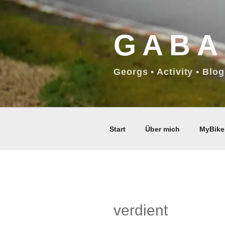
Zum
Inhalt
GABA
springen
Georgs • Activity • Blog
Start
Über mich
MyBike
verdient