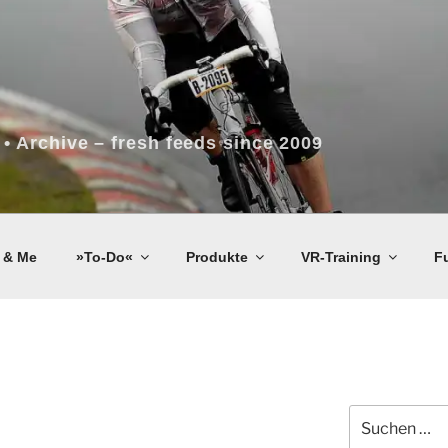
 • Archive – fresh feeds since 2009
 & Me
»To-Do«
Produkte
VR-Training
F
Suchen
nach: