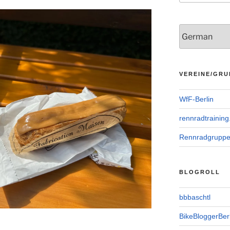
VEREINE/GRU
WfF-Berlin
rennradtraining
Rennradgrupp
BLOGROLL
bbbaschtl
BikeBloggerBerl