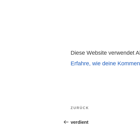
Diese Website verwendet A
Erfahre, wie deine Komment
Beitragsnavigation
Vorheriger
ZURÜCK
Beitrag
verdient