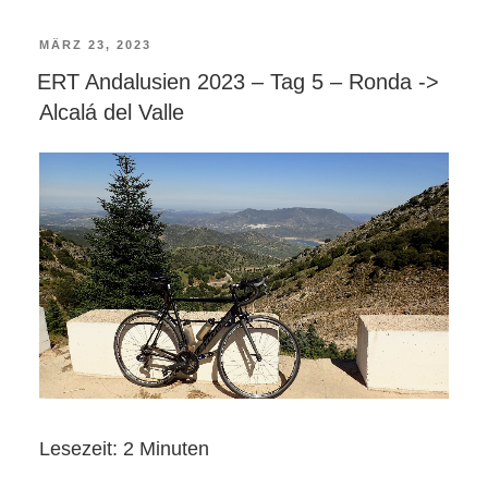
VERÖFFENTLICHT
MÄRZ 23, 2023
ERT Andalusien 2023 – Tag 5 – Ronda ->
AM
Alcalá del Valle
Lesezeit:
2
Minuten