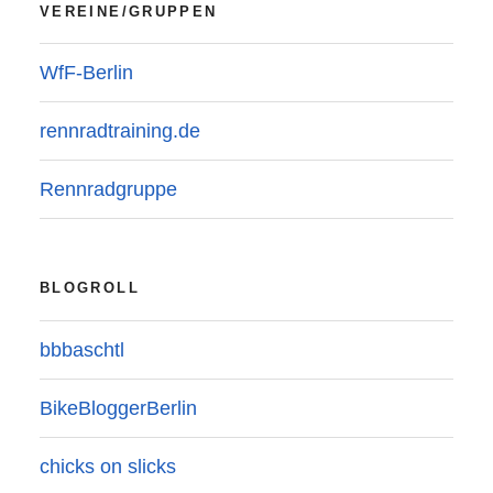
VEREINE/GRUPPEN
WfF-Berlin
rennradtraining.de
Rennradgruppe
BLOGROLL
bbbaschtl
BikeBloggerBerlin
chicks on slicks