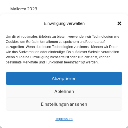
Mallorca 2023
ERT Andalusien 2023 - Tag 7 - Campillos -> Málaga
Einwilligung verwalten
Um dir ein optimales Erlebnis zu bieten, verwenden wir Technologien wie
SCHLAGWÖRTER
Cookies, um Geräteinformationen zu speichern und/oder darauf
zuzugreifen. Wenn du diesen Technologien zustimmst, können wir Daten
wie das Surfverhalten oder eindeutige IDs auf dieser Website verarbeiten.
Arber
Daum Ergo 8i
ErgoPlanet
Frühsport
Wenn du deine Einwilligung nicht erteilst oder zurückziehst, können
bestimmte Merkmale und Funktionen beeinträchtigt werden.
Havanna
Kuba
Laufen
Los Angeles
Minusgrade
PowerBar
Produkte
Ruhlsdorf
Akzeptieren
Tiri
Ablehnen
Einstellungen ansehen
Proudly powered by WordPress
Impressum