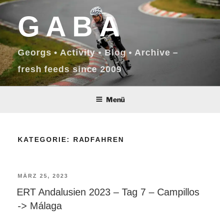
Zum
GABA
Inhalt
springen
Georgs • Activity • Blog • Archive –
fresh feeds since 2009
Menü
KATEGORIE:
RADFAHREN
VERÖFFENTLICHT
MÄRZ 25, 2023
ERT Andalusien 2023 – Tag 7 – Campillos
AM
-> Málaga