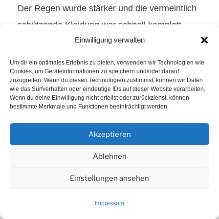
Der Regen wurde stärker und die vermeintlich
schützende Kleidung war schnell komplett
Einwilligung verwalten
durchgenässt. Die Schuhe standen unter
Wasser und jedes Mal wenn ich in den
Um dir ein optimales Erlebnis zu bieten, verwenden wir Technologien wie
Cookies, um Geräteinformationen zu speichern und/oder darauf
Wiegetritt ging spürte man wie das Wasser aus
zuzugreifen. Wenn du diesen Technologien zustimmst, können wir Daten
wie das Surfverhalten oder eindeutige IDs auf dieser Website verarbeiten.
den Sohlen gepresst wurde. Dann kam der
Wenn du deine Einwilligung nicht erteilst oder zurückziehst, können
Abzweig zur kurzen Runde und ich blieb auf
bestimmte Merkmale und Funktionen beeinträchtigt werden.
dem Track für die Lange, wie die Meisten
Akzeptieren
meiner Gruppe. Ich meinte nur „Dann fahre ich
Ablehnen
halt mit den Bekloppten“ Was einer mit „Jetzt
könnte man so schön zuhause auf der Couch
Einstellungen ansehen
hocken“ erwiderte. Der Westwind wurde
Impressum
stärker und meine Laune schlechter. Auch der