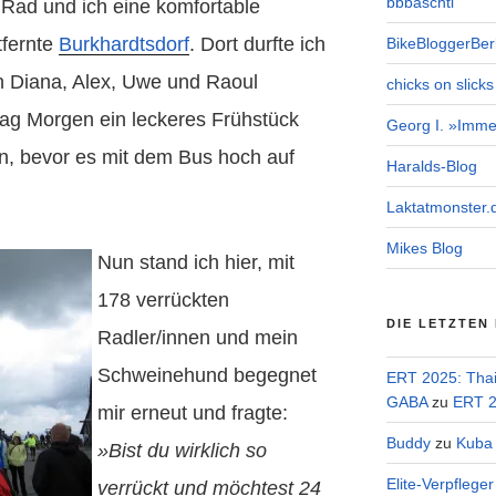
bbbaschtl
 Rad und ich eine komfortable
tfernte
Burkhardtsdorf
. Dort durfte ich
BikeBloggerBerl
 Diana, Alex, Uwe und Raoul
chicks on slicks
g Morgen ein leckeres Frühstück
Georg I. »Imme
n, bevor es mit dem Bus hoch auf
Haralds-Blog
Laktatmonster.
Mikes Blog
Nun stand ich hier, mit
178 verrückten
DIE LETZTEN
Radler/innen und mein
Schweinehund begegnet
ERT 2025: Tha
GABA
zu
ERT 2
mir erneut und fragte:
Buddy
zu
Kuba 
»Bist du wirklich so
Elite-Verpflege
verrückt und möchtest 24