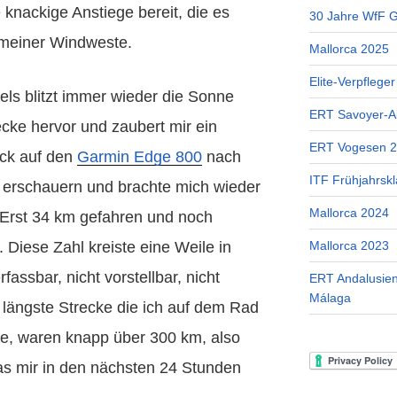
e knackige Anstiege bereit, die es
30 Jahre WfF Ge
 meiner Windweste.
Mallorca 2025
Elite-Verpflege
els blitzt immer wieder die Sonne
ERT Savoyer-A
cke hervor und zaubert mir ein
ERT Vogesen 
ick auf den
Garmin Edge 800
nach
ITF Frühjahrskl
r erschauern und brachte mich wieder
Mallorca 2024
 Erst 34 km gefahren und noch
Mallorca 2023
. Diese Zahl kreiste eine Weile in
fassbar, nicht vorstellbar, nicht
ERT Andalusien
Málaga
e längste Strecke die ich auf dem Rad
te, waren knapp über 300 km, also
as mir in den nächsten 24 Stunden