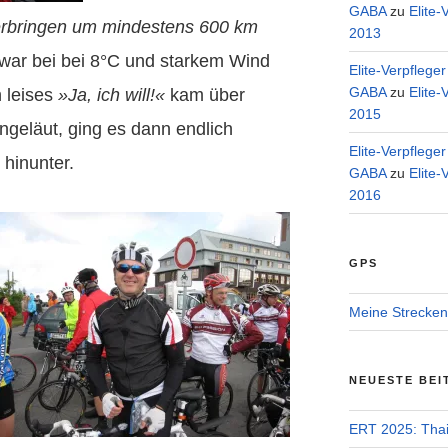
GABA
zu
Elite-
erbringen um mindestens 600 km
2013
war bei bei 8°C und starkem Wind
Elite-Verpflege
GABA
zu
Elite-
n leises
»Ja, ich will!«
kam über
2015
geläut, ging es dann endlich
Elite-Verpflege
hinunter.
GABA
zu
Elite-
2016
GPS
Meine Strecken
NEUESTE BEI
ERT 2025: Tha