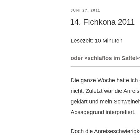
VERÖFFENTLICHT
JUNI 27, 2011
14. Fichkona 2011
AM
Lesezeit:
10
Minuten
oder »schlaflos im Sattel«
Die ganze Woche hatte ich g
nicht. Zuletzt war die Anre
geklärt und mein Schweineh
Absagegrund interpretiert.
Doch die Anreiseschwierigke