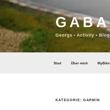
Zum
Inhalt
GABA
springen
Georgs • Activity • Blog
Start
Über mich
MyBike
KATEGORIE:
GARMIN