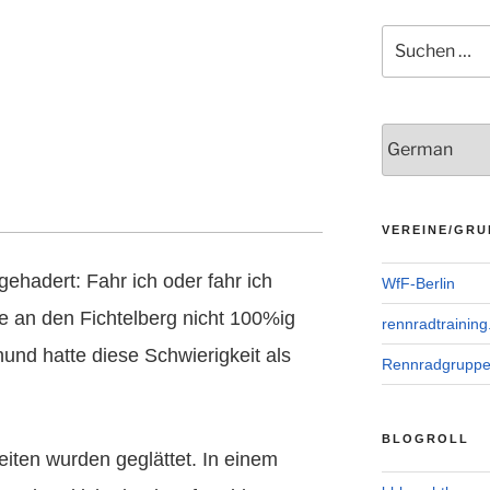
Suchen
nach:
VEREINE/GRU
ehadert: Fahr ich oder fahr ich
WfF-Berlin
ise an den Fichtelberg nicht 100%ig
rennradtraining
und hatte diese Schwierigkeit als
Rennradgrupp
BLOGROLL
iten wurden geglättet. In einem