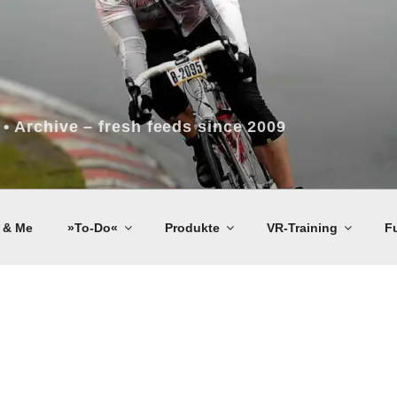
 • Archive – fresh feeds since 2009
 & Me
»To-Do«
Produkte
VR-Training
F