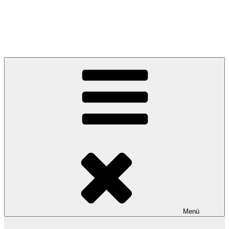
Georgs • Activity • Blog • Archive – fresh
feeds since 2009
Menü