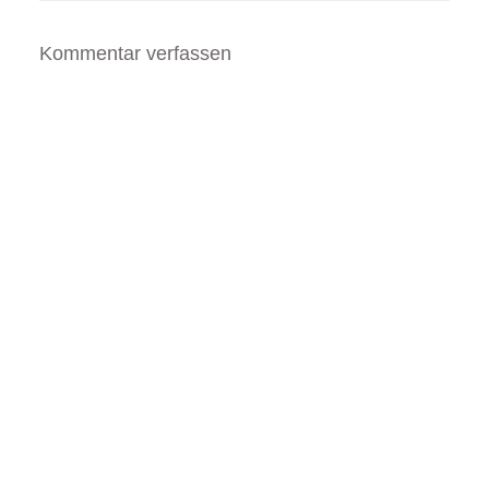
Sogar die virtuelle
Sonne ließ sich das…
Kommentar verfassen