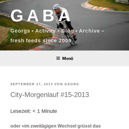
Zum
GABA
Inhalt
springen
Georgs • Activity • Blog • Archive –
fresh feeds since 2009
Menü
VERÖFFENTLICHT
SEPTEMBER 27, 2013
VON
GEORG
City-Morgenlauf #15-2013
AM
Lesezeit:
< 1
Minute
oder »im zweitägigen Wechsel grüsst das