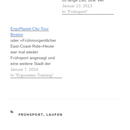
zu wenig Trainingsreize.
Januar 13, 2013
So freute ich mich
In "Frühsport"
extrem, dass ich heute,
am Sonntag Morgen
ErgoPlanet-City-Tour
wieder auf meine, nun
Boston
bereits bekannte,
oder »Frühmorgentlicher
Laufrunde gehen
East-Coast-Ride«Heute
konnte. Es lief erheblich
war mal wieder
besser als noch…
Frühsport angesagt und
eine weitere Stadt der
ErgoBike City Touren
Januar 7, 2014
standen auf dem
In "Ergometer Training"
Programm. Genauer
gesagt, dass schöne
Boston, welches zum
Glück hier auf meinem
iMac nicht, wie
momentan im echten
KATEGORIEN
FRÜHSPORT
,
LAUFEN
Leben, unter einer
dichten Nord-Polar-
Schneedecke versinkt.