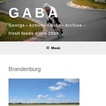
Zum
GABA
Inhalt
springen
Georgs • Activity • Blog • Archive –
fresh feeds since 2009
Menü
Brandenburg