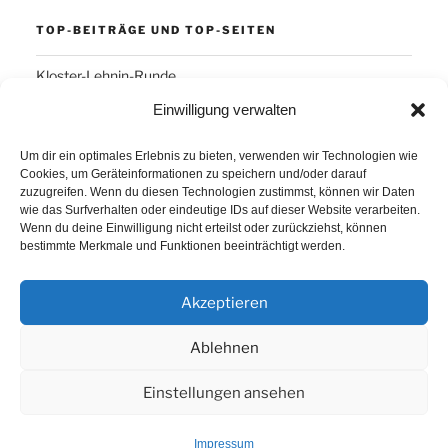
TOP-BEITRÄGE UND TOP-SEITEN
Kloster-Lehnin-Runde
Einwilligung verwalten
SCHLAGWÖRTER
Um dir ein optimales Erlebnis zu bieten, verwenden wir Technologien wie
Cookies, um Geräteinformationen zu speichern und/oder darauf
Arber
Daum Ergo 8i
ErgoPlanet
Frühsport
zuzugreifen. Wenn du diesen Technologien zustimmst, können wir Daten
wie das Surfverhalten oder eindeutige IDs auf dieser Website verarbeiten.
Havanna
Kuba
Laufen
Los Angeles
Wenn du deine Einwilligung nicht erteilst oder zurückziehst, können
bestimmte Merkmale und Funktionen beeinträchtigt werden.
Minusgrade
PowerBar
Produkte
Ruhlsdorf
Tiri
Akzeptieren
Ablehnen
Einstellungen ansehen
Proudly powered by WordPress
Impressum