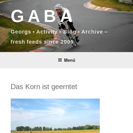
Zum
GABA
Inhalt
springen
Georgs • Activity • Blog • Archive –
fresh feeds since 2009
Menü
Das Korn ist geerntet