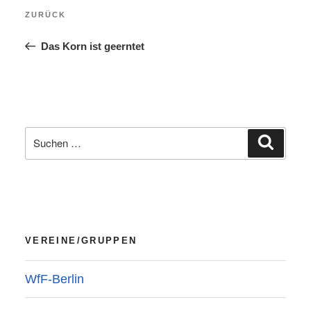
Vorheriger
ZURÜCK
Beitrag
Das Korn ist geerntet
Suchen
Suchen
nach:
VEREINE/GRUPPEN
WfF-Berlin