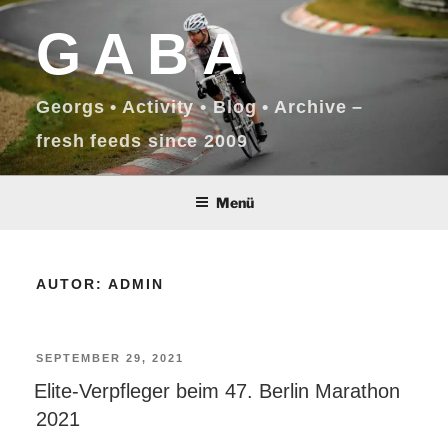
Zum
GABA
Inhalt
springen
Georgs • Activity • Blog • Archive –
fresh feeds since 2009
Menü
AUTOR:
ADMIN
VERÖFFENTLICHT
SEPTEMBER 29, 2021
Elite-Verpfleger beim 47. Berlin Marathon
AM
2021