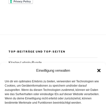
TOP-BEITRÄGE UND TOP-SEITEN
Kloster-Lehnin-Runde
Einwilligung verwalten
SCHLAGWÖRTER
Um dir ein optimales Erlebnis zu bieten, verwenden wir Technologien wie
Cookies, um Geräteinformationen zu speichern und/oder darauf
Arber
Daum Ergo 8i
ErgoPlanet
Frühsport
zuzugreifen. Wenn du diesen Technologien zustimmst, können wir Daten
wie das Surfverhalten oder eindeutige IDs auf dieser Website verarbeiten.
Havanna
Kuba
Laufen
Los Angeles
Wenn du deine Einwilligung nicht erteilst oder zurückziehst, können
bestimmte Merkmale und Funktionen beeinträchtigt werden.