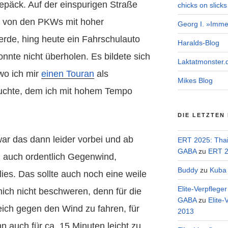
päck. Auf der einspurigen Straße
chicks on slicks
ch von den PKWs mit hoher
Georg I. »Imme
erde, hing heute ein Fahrschulauto
Haralds-Blog
onnte nicht überholen. Es bildete sich
Laktatmonster.
wo ich mir
einen Touran
als
Mikes Blog
uchte, dem ich mit hohem Tempo
DIE LETZTEN
r das dann leider vorbei und ab
ERT 2025: Tha
GABA
zu
ERT 2
 auch ordentlich Gegenwind,
Buddy
zu
Kuba 
ies. Das sollte auch noch eine weile
Elite-Verpflege
 mich nicht beschweren, denn für die
GABA
zu
Elite-
freich gegen den Wind zu fahren, für
2013
 auch für ca. 15 Minuten leicht zu