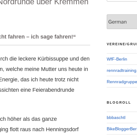
 Nordrunde über Kremmen
ht fahren – ich sage fahren!“
VEREINE/GRU
durch die leckere Kürbissuppe und den
WfF-Berlin
, welche meine Mutter uns heute in
rennradtraining
Energie, das ich heute trotz nicht
Rennradgrupp
ssichten eine Feierabendrunde
BLOGROLL
bbbaschtl
ch höher als das ganze
ing flott raus nach Henningsdorf
BikeBloggerBerl