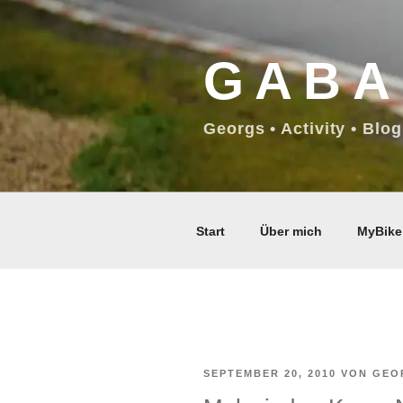
Zum
Inhalt
GABA
springen
Georgs • Activity • Blog
Start
Über mich
MyBike
VERÖFFENTLICHT
SEPTEMBER 20, 2010
VON
GEO