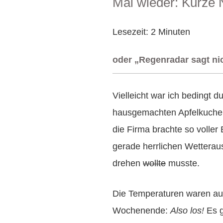
Mal wieder: Kurze
AM
Lesezeit:
2
Minuten
oder „Regenradar sagt nic
Vielleicht war ich bedingt 
hausgemachten Apfelkuchen
die Firma brachte so voller 
gerade herrlichen Wetterau
drehen
wollte
musste.
Die Temperaturen waren au
Wochenende:
Also los!
Es g