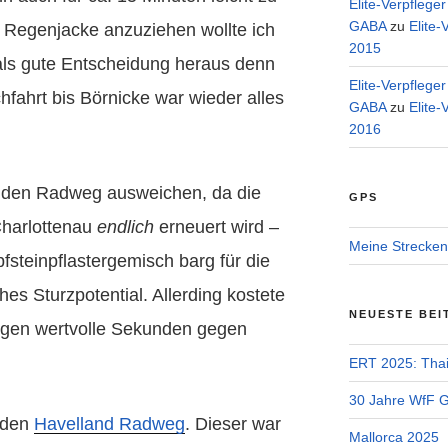
Elite-Verpflege
GABA
zu
Elite-
 Regenjacke anzuziehen wollte ich
2015
h als gute Entscheidung heraus denn
Elite-Verpflege
fahrt bis Börnicke war wieder alles
GABA
zu
Elite-
2016
f den Radweg ausweichen, da die
GPS
Charlottenau
endlich
erneuert wird –
Meine Strecken
pfsteinpflastergemisch barg für die
s Sturzpotential. Allerding kostete
NEUESTE BEI
ogen wertvolle Sekunden gegen
ERT 2025: Tha
30 Jahre WfF Ge
f den
Havelland Radweg
. Dieser war
Mallorca 2025