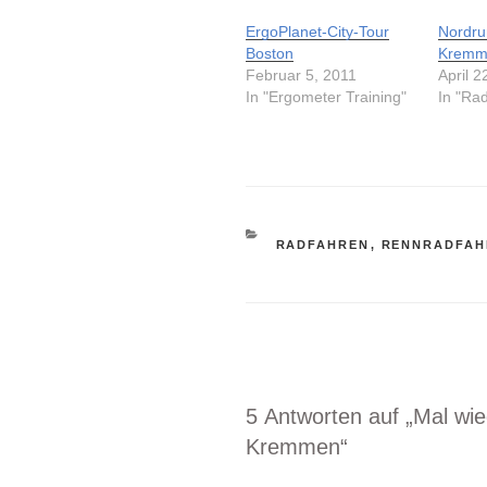
ErgoPlanet-City-Tour
Nordru
Boston
Kremm
Februar 5, 2011
April 2
In "Ergometer Training"
In "Ra
KATEGORIEN
RADFAHREN
,
RENNRADFAH
5 Antworten auf „Mal wi
Kremmen“