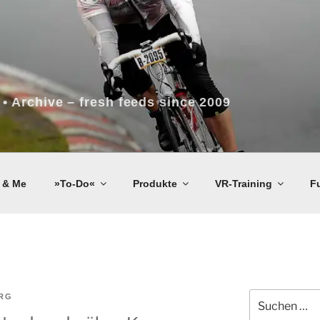
 • Archive – fresh feeds since 2009
 & Me
»To-Do«
Produkte
VR-Training
F
Suchen
RG
nach: