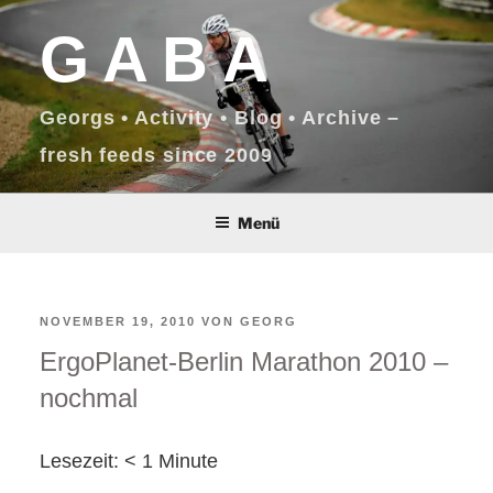
Zum
GABA
Inhalt
springen
Georgs • Activity • Blog • Archive –
fresh feeds since 2009
Menü
VERÖFFENTLICHT
NOVEMBER 19, 2010
VON
GEORG
ErgoPlanet-Berlin Marathon 2010 –
AM
nochmal
Lesezeit:
< 1
Minute