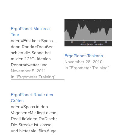
ErgoPlanet-Mallorca
Tour
oder »Erst kein Spass –
dann Randa«Draußen
schien die Sonne bei
ErgoPlanet-Toskana
milden 12°C. Ideales
November 28, 2010
Rennradwetter und
In "Ergometer Training"
einige Touren waren
November 5, 2011
heute auch im Internet
In "Ergometer Training"
im Angebot. Leider
schmerzte meine
ErgoPlanet-Route des
Schulter immer noch
Crêtes
und ich wollte es nicht
oder »Spass in den
riskieren, auf der Straße
Vogesen«Mir liegt diese
die Verletzung noch zu
RealLifeVideo DVD sehr.
verschlimmern. So blieb
Die Strecke ist klasse
mir nur der…
und bietet viel fürs Auge.