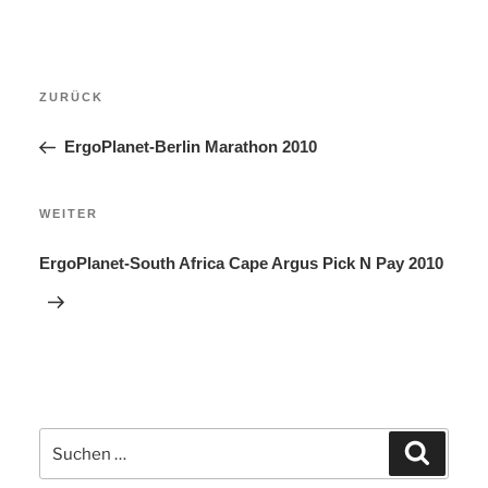
Beitragsnavigation
Vorheriger
ZURÜCK
Beitrag
ErgoPlanet-Berlin Marathon 2010
Nächster
WEITER
Beitrag
ErgoPlanet-South Africa Cape Argus Pick N Pay 2010
Suchen
Suchen
nach: