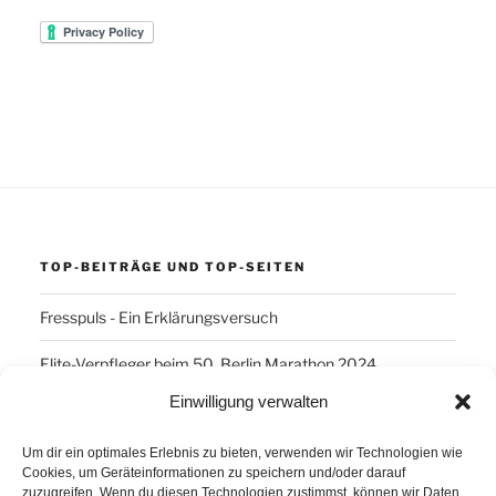
TOP-BEITRÄGE UND TOP-SEITEN
Fresspuls - Ein Erklärungsversuch
Elite-Verpfleger beim 50. Berlin Marathon 2024
Einwilligung verwalten
SCHLAGWÖRTER
Um dir ein optimales Erlebnis zu bieten, verwenden wir Technologien wie
Cookies, um Geräteinformationen zu speichern und/oder darauf
Arber
Daum Ergo 8i
ErgoPlanet
Frühsport
zuzugreifen. Wenn du diesen Technologien zustimmst, können wir Daten