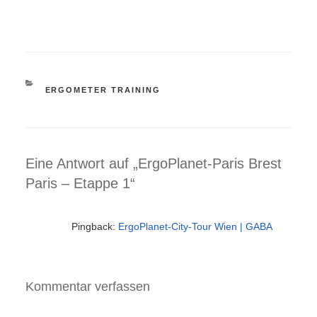
Gesamtumfang der
vom nur wenige
Ergovariante beträgt:
Kilometer entfernten
1.220 km -…
Indoor Cylcing Marathon
»Wir…
KATEGORIEN
ERGOMETER TRAINING
Eine Antwort auf „ErgoPlanet-Paris Brest
Paris – Etappe 1“
Pingback:
ErgoPlanet-City-Tour Wien | GABA
Kommentar verfassen