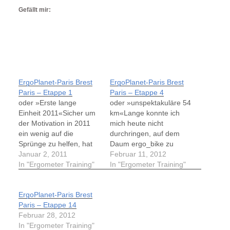
Gefällt mir:
ErgoPlanet-Paris Brest
ErgoPlanet-Paris Brest
Paris – Etappe 1
Paris – Etappe 4
oder »Erste lange
oder »unspektakuläre 54
Einheit 2011«Sicher um
km«Lange konnte ich
der Motivation in 2011
mich heute nicht
ein wenig auf die
durchringen, auf dem
Sprünge zu helfen, hat
Daum ergo_bike zu
Tilo, der Entwickler der
Januar 2, 2011
trainieren.
Februar 11, 2012
Software ErgoPlanet, die
In "Ergometer Training"
Vorgenommen hatte ich
In "Ergometer Training"
Strecke von Paris Brest
mir aber 2 Etappen an
Paris 2011 in einzelne
diesem Wochenende um
ErgoPlanet-Paris Brest
Etappen-Häppchen
die 15 Etappen und
Paris – Etappe 14
geteilt und als Tracks
Paris im Februar
Februar 28, 2012
zum Nachfahren bereit
schaffen zu können. Auf
In "Ergometer Training"
gestellt. »Der
fb auftauchende Fotos