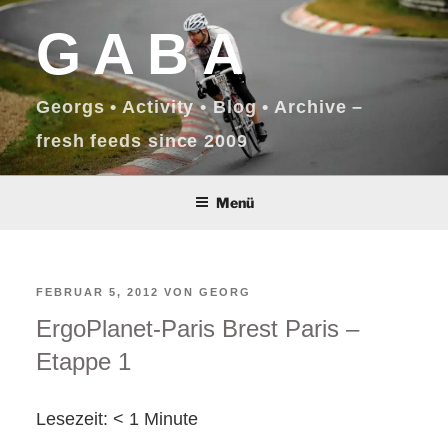
Zum
GABA
Inhalt
springen
Georgs • Activity • Blog • Archive –
fresh feeds since 2009
Menü
VERÖFFENTLICHT
FEBRUAR 5, 2012
VON
GEORG
ErgoPlanet-Paris Brest Paris –
AM
Etappe 1
Lesezeit:
< 1
Minute