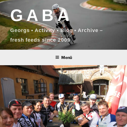
Zum
GABA
Inhalt
springen
Georgs • Activity • Blog • Archive –
fresh feeds since 2009
Menü