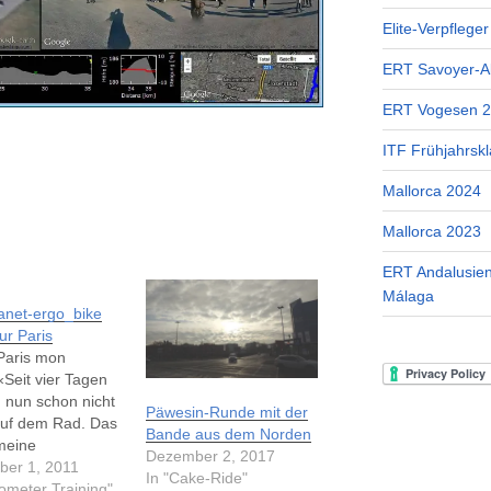
Elite-Verpflege
ERT Savoyer-A
ERT Vogesen 
ITF Frühjahrskl
Mallorca 2024
Mallorca 2023
ERT Andalusien
Málaga
anet-ergo_bike
ur Paris
Paris mon
Seit vier Tagen
h nun schon nicht
Päwesin-Runde mit der
uf dem Rad. Das
Bande aus dem Norden
 meine
Dezember 2, 2017
nisse eine recht
er 1, 2011
In "Cake-Ride"
eit. Die
gometer Training"