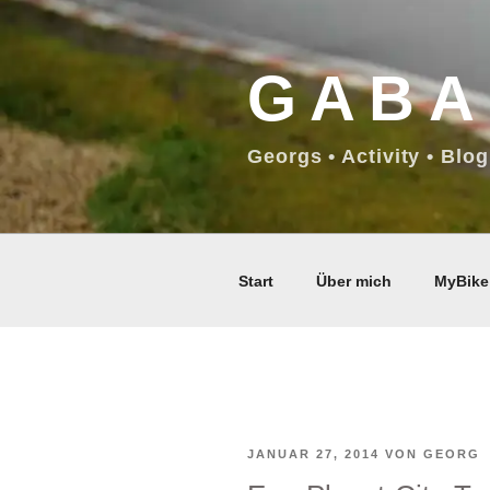
Zum
Inhalt
GABA
springen
Georgs • Activity • Blog
Start
Über mich
MyBike
VERÖFFENTLICHT
JANUAR 27, 2014
VON
GEORG