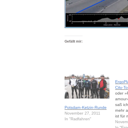
Gefällt mir:
ErgoPl
City-To
oder »
amour«
saß ic
Potsdam-Ketzin-Runde
mehr a
November 27, 2011
ist für
In "Radfahren"
Verhält
Novemb
lange Z
In "Er