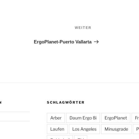
Nächster
WEITER
Beitrag
ErgoPlanet-Puerto Vallarta
N
SCHLAGWÖRTER
Arber
Daum Ergo 8i
ErgoPlanet
F
Laufen
Los Angeles
Minusgrade
P