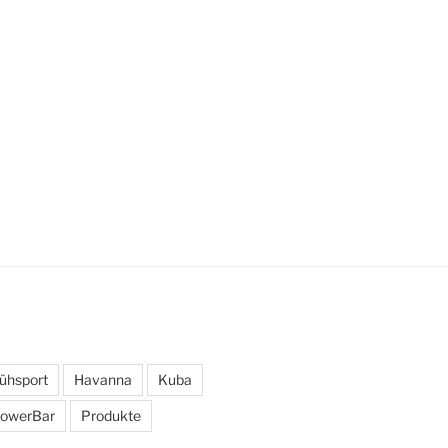
rühsport
Havanna
Kuba
owerBar
Produkte