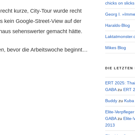
chicks on slicks
 recht kurze, City-Tour wurde recht
Georg I. »Imme
 es kein Google-Street-View auf der
Haralds-Blog
chaus sehenswerter gemacht hätte.
Laktatmonster.
Mikes Blog
en
, bevor die Arbeitswoche beginnt…
DIE LETZTEN
ERT 2025: Tha
GABA
zu
ERT 2
Buddy
zu
Kuba 
Elite-Verpflege
GABA
zu
Elite-
2013