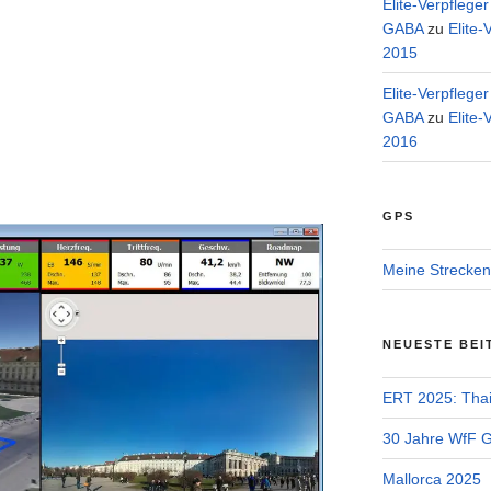
Elite-Verpflege
GABA
zu
Elite-
2015
Elite-Verpflege
GABA
zu
Elite-
2016
GPS
Meine Strecken
NEUESTE BEI
ERT 2025: Tha
30 Jahre WfF Ge
Mallorca 2025