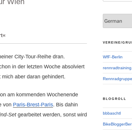
ur Wien
rt«
VEREINE/GRU
meiner City-Tour-Reihe dran.
WfF-Berlin
schon in der letzten Woche absolviert
rennradtraining
 mich aber daran gehindert.
Rennradgrupp
chon am kommenden Wochenende
BLOGROLL
pe von
Paris-Brest-Paris
. Bis dahin
bbbaschtl
ind-Set
gearbeitet werden, sonst wird
BikeBloggerBerl