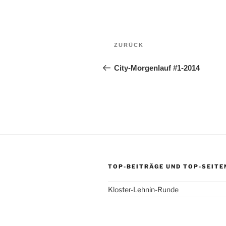
Beitragsnavigation
Vorheriger
ZURÜCK
Beitrag
City-Morgenlauf #1-2014
TOP-BEITRÄGE UND TOP-SEITE
Kloster-Lehnin-Runde