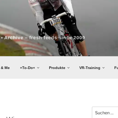
 • Archive – fresh feeds since 2009
 & Me
»To-Do«
Produkte
VR-Training
F
Suchen
nach: