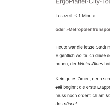
ErgoPlanet-City-To
AM
Lesezeit:
< 1
Minute
oder »Metropolenfrühspo
Heute war die letzte Stadt 
Eigentlich wollte ich diese 
haben, der
Winter-Blues
hat
Kein gutes Omen, denn s
soll
beginnt die erste Etap
muss noch ordentlich am
M
das
nüscht.