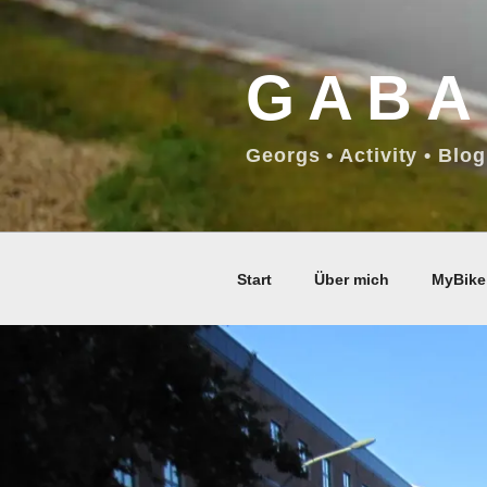
Zum
Inhalt
GABA
springen
Georgs • Activity • Blog
Start
Über mich
MyBike