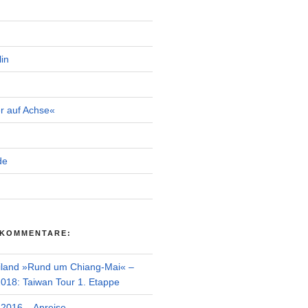
in
r auf Achse«
de
 KOMMENTARE:
iland »Rund um Chiang-Mai« –
018: Taiwan Tour 1. Etappe
2016 – Anreise