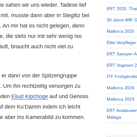
te sahen wir uns wieder. Tadese lief
ERT 2025: Tha
it, musste dann aber in Steglitz bei
30 Jahre WfF Ge
. An mir hat es nicht gelegen, denn
Mallorca 2025
e, die stets nur mit sehr wenig Iso
Elite-Verpflege
äuft, braucht auch nicht viel zu
ERT Savoyer-A
ERT Vogesen 
er dann von der Spitzengruppe
ITF Frühjahrskl
 Um ihn rechtzeitig versorgen zu
Mallorca 2024
enden
Eliud Kipchoge
auf und Genoss
Mallorca 2023
uf dem Ku’Damm indem ich leicht
ERT Andalusien
hne aber ins Kamerabild zu kommen.
Málaga