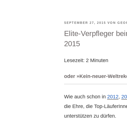
VERÖFFENTLICHT
SEPTEMBER 27, 2015
VON
GEO
Elite-Verpfleger be
AM
2015
Lesezeit:
2
Minuten
oder »Kein-neuer-Weltre
Wie auch schon in
2012
,
20
die Ehre, die Top-LäuferIn
unterstützen zu dürfen.