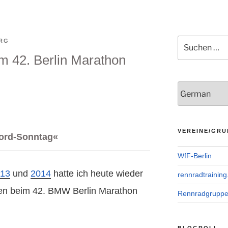
Suchen
RG
nach:
im 42. Berlin Marathon
VEREINE/GRU
kord-Sonntag«
WfF-Berlin
13
und
2014
hatte ich heute wieder
rennradtraining
nen beim 42. BMW Berlin Marathon
Rennradgrupp