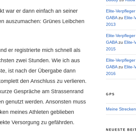
t war er dann einfach an seiner
Elite-Verpflege
GABA
zu
Elite-
ben auszumachen: Grünes Leibchen
2013
Elite-Verpflege
GABA
zu
Elite-
2015
nd er registrierte mich schnell als
chsten zwei Stunden. Wie ich aus
Elite-Verpflege
GABA
zu
Elite-
ste, ist nach der Übergabe dann
2016
omplett den Anschluss zu verlieren.
r kurze Gespräche am Strassenrand
GPS
sen genutzt werden. Ansonsten muss
Meine Strecken
ken meines Athleten geblieben
fekte Versorgung zu gefährden.
NEUESTE BEI