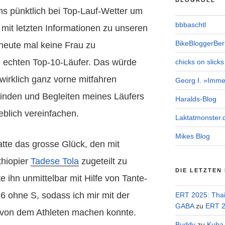
BLOGROLL
s pünktlich bei Top-Lauf-Wetter um
bbbaschtl
mit letzten Informationen zu unseren
BikeBloggerBerl
 heute mal keine Frau zu
n echten Top-10-Läufer. Das würde
chicks on slicks
 wirklich ganz vorne mitfahren
Georg I. »Imme
inden und Begleiten meines Läufers
Haralds-Blog
blich vereinfachen.
Laktatmonster.
Mikes Blog
atte das grosse Glück, den mit
thiopier
Tadese Tola
zugeteilt zu
DIE LETZTEN
 ihn unmittelbar mit Hilfe von Tante-
 ohne S, sodass ich mir mit der
ERT 2025: Tha
GABA
zu
ERT 2
d von dem Athleten machen konnte.
Buddy
zu
Kuba 