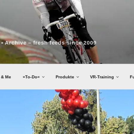
 • Archive – fresh feeds since 2009
 & Me
»To-Do«
Produkte
VR-Training
F