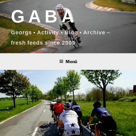
Zum
GABA
Inhalt
springen
Georgs • Activity • Blog • Archive –
fresh feeds since 2009
Menü