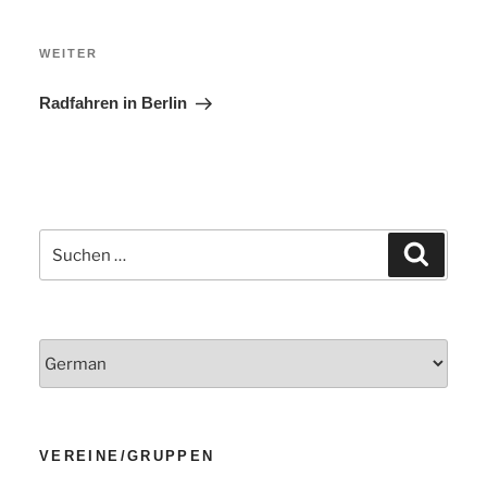
Nächster
WEITER
Beitrag
Radfahren in Berlin
Suchen
Suchen
nach:
VEREINE/GRUPPEN