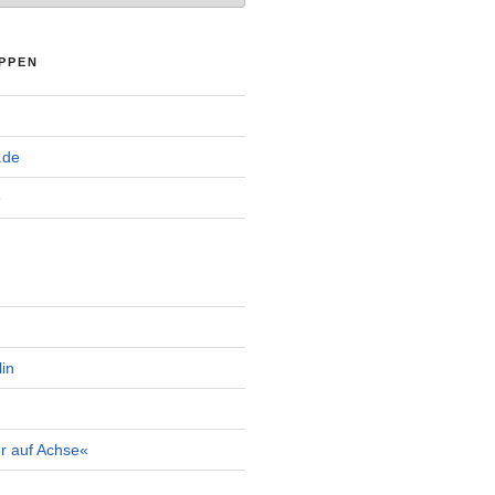
PPEN
.de
e
in
r auf Achse«