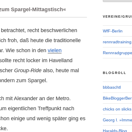
 zum Spargel-Mittagstisch«
VEREINE/GRU
 betrachtet, recht beschwerlichen
WfF-Berlin
ch froh, daß heute die traditionelle
rennradtraining
r. Wie schon in den
vielen
Rennradgrupp
 sollte recht locker im Havelland
ischer
Group-Ride
also, heute mal
BLOGROLL
ondern zum Spargel.
bbbaschtl
ich mit Alexander an der Metro.
BikeBloggerBerl
m eigentlichen Treffpunkt nach
chicks on slicks
chon einige und wenig später ging es
Georg I. »Imme
cke.
Haralds-Blog