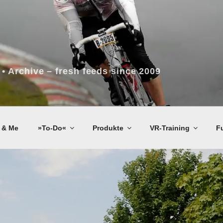
 • Archive – fresh feeds since 2009
 & Me
»To-Do«
Produkte
VR-Training
F