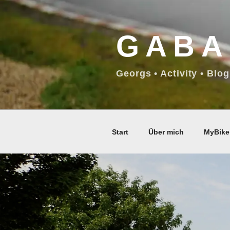
Zum
Inhalt
GABA
springen
Georgs • Activity • Blog
Start
Über mich
MyBike