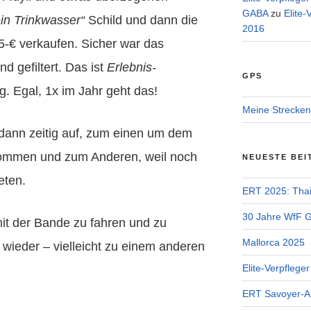
GABA
zu
Elite-
in Trinkwasser“
Schild und dann die
2016
5-€ verkaufen. Sicher war das
nd gefiltert. Das ist
Erlebnis-
GPS
. Egal, 1x im Jahr geht das!
Meine Strecken
dann zeitig auf, zum einen um dem
ommen und zum Anderen, weil noch
NEUESTE BEI
eten.
ERT 2025: Tha
30 Jahre WfF Ge
it der Bande zu fahren und zu
Mallorca 2025
 wieder – vielleicht zu einem anderen
Elite-Verpflege
ERT Savoyer-A