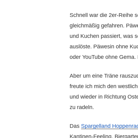
Schnell war die 2er-Reihe s
gleichmäßig gefahren. Päw
und Kuchen passiert, was s
auslöste. Päwesin ohne Ku
oder YouTube ohne Gema. Ei
Aber um eine Träne rauszud
freute ich mich den westli
und wieder in Richtung Ost
zu radeln.
Das
Spargelland Hoppenra
Kantinen-Feeling, Biergart