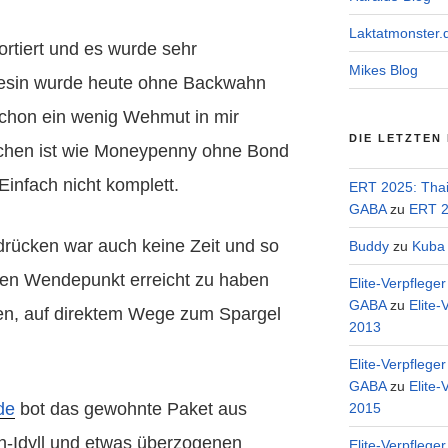
Laktatmonster.
ortiert und es wurde sehr
Mikes Blog
esin wurde heute ohne Backwahn
chon ein wenig Wehmut in mir
DIE LETZTEN
chen ist wie Moneypenny ohne Bond
nfach nicht komplett.
ERT 2025: Tha
GABA
zu
ERT 2
rücken war auch keine Zeit und so
Buddy
zu
Kuba 
chen Wendepunkt erreicht zu haben
Elite-Verpflege
GABA
zu
Elite-
en, auf direktem Wege zum Spargel
2013
Elite-Verpflege
GABA
zu
Elite-
de
bot das gewohnte Paket aus
2015
en-Idyll und etwas überzogenen
Elite-Verpflege