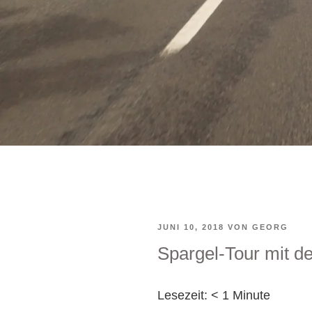
VERÖFFENTLICHT
JUNI 10, 2018
VON
GEORG
Spargel-Tour mit d
AM
Lesezeit:
< 1
Minute