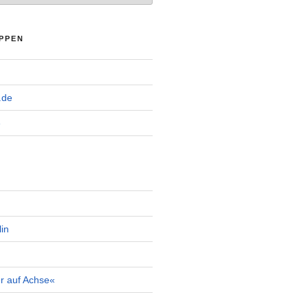
PPEN
.de
e
in
r auf Achse«