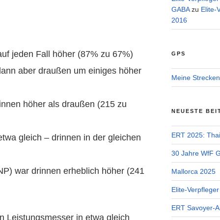
GABA
zu
Elite-
2016
auf jeden Fall höher (87% zu 67%)
GPS
ann aber draußen um einiges höher
Meine Strecken
innen höher als draußen (215 zu
NEUESTE BEI
ERT 2025: Tha
etwa gleich – drinnen in der gleichen
30 Jahre WfF Ge
P) war drinnen erheblich höher (241
Mallorca 2025
Elite-Verpflege
ERT Savoyer-A
n Leistungsmesser in etwa gleich