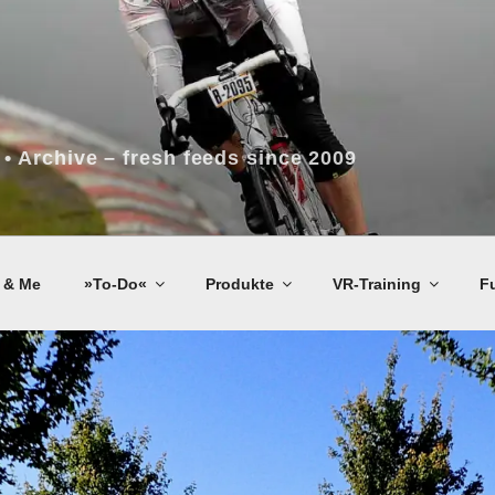
 • Archive – fresh feeds since 2009
 & Me
»To-Do«
Produkte
VR-Training
F