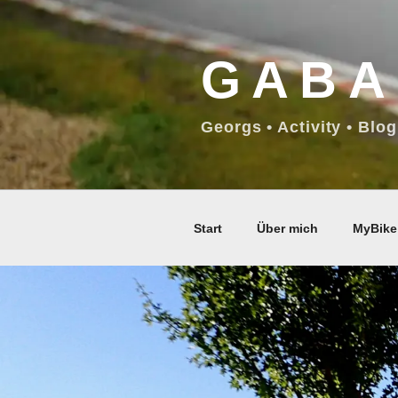
Zum
Inhalt
GABA
springen
Georgs • Activity • Blog
Start
Über mich
MyBike