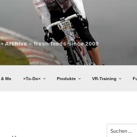
 • Archive – fresh feeds since 2009
 & Me
»To-Do«
Produkte
VR-Training
F
Suchen
nach: