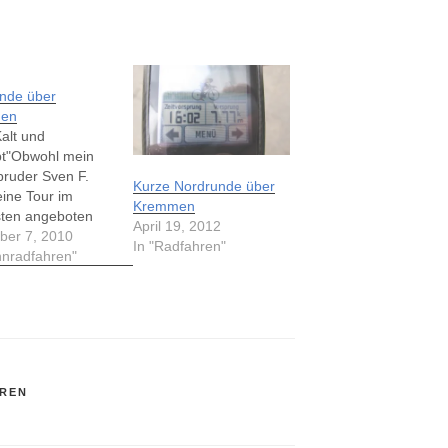
nde über
en
Kalt und
bt"Obwohl mein
bruder Sven F.
Kurze Nordrunde über
eine Tour im
Kremmen
ten angeboten
April 19, 2012
nd auch Christian
er 7, 2010
In "Radfahren"
rnd mit mir
nnradfahren"
wollten, zog ich
alleine meine
zu drehen. Zum
atte ich nur ein
ztes Zeitfenster
 Ausfahrt zum
REN
n wollte ich mein
o…