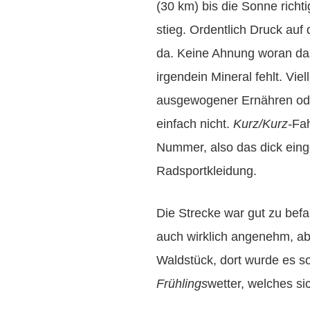
(30 km) bis die Sonne rich
stieg. Ordentlich Druck auf
da. Keine Ahnung woran das 
irgendein Mineral fehlt. Viel
ausgewogener Ernähren ode
einfach nicht.
Kurz/Kurz-
Fah
Nummer, also das dick eing
Radsportkleidung.
Die Strecke war gut zu bef
auch wirklich angenehm, ab
Waldstück, dort wurde es so
Frühlings
wetter, welches si