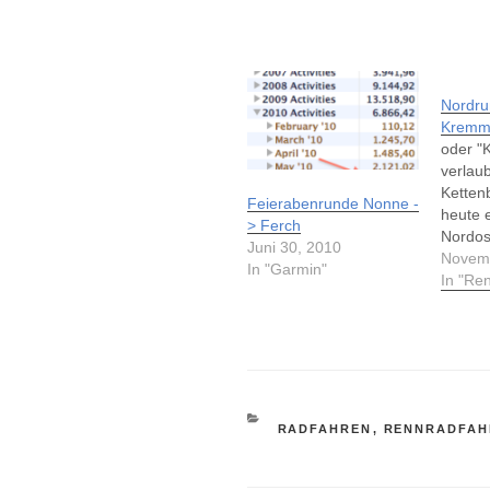
Nordru
Kremm
oder "
verlau
Ketten
Feierabenrunde Nonne -
heute 
> Ferch
Nordos
Juni 30, 2010
hat, u
Novemb
In "Garmin"
und Be
In "Re
fahren 
es vor 
Runde 
Einen h
begren
für die
KATEGORIEN
RADFAHREN
,
RENNRADFAH
Andere
Temp