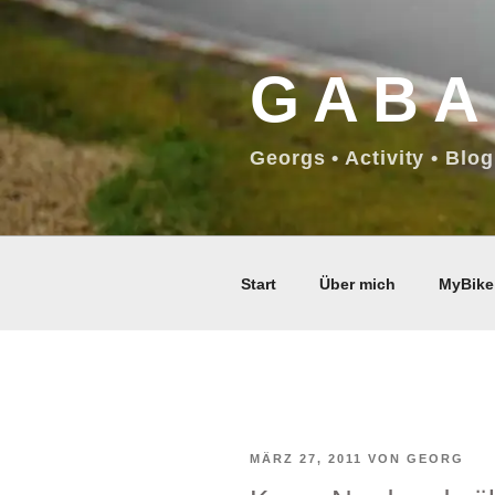
Zum
Inhalt
GABA
springen
Georgs • Activity • Blog
Start
Über mich
MyBike
VERÖFFENTLICHT
MÄRZ 27, 2011
VON
GEORG