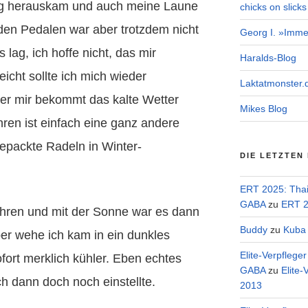
tig herauskam und auch meine Laune
chicks on slicks
 den Pedalen war aber trotzdem nicht
Georg I. »Imme
lag, ich hoffe nicht, das mir
Haralds-Blog
leicht sollte ich mich wieder
Laktatmonster.
r mir bekommt das kalte Wetter
Mikes Blog
ren ist einfach eine ganz andere
epackte Radeln in Winter-
DIE LETZTEN
ERT 2025: Tha
GABA
zu
ERT 2
ahren und mit der Sonne war es dann
Buddy
zu
Kuba 
er wehe ich kam in ein dunkles
Elite-Verpflege
fort merklich kühler. Eben echtes
GABA
zu
Elite-
ch dann doch noch einstellte.
2013