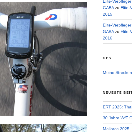
Elite-Verpflege
GABA
zu
Elite-
2015
Elite-Verpflege
GABA
zu
Elite-
2016
GPS
Meine Strecken
NEUESTE BEI
ERT 2025: Tha
30 Jahre WfF Ge
Mallorca 2025