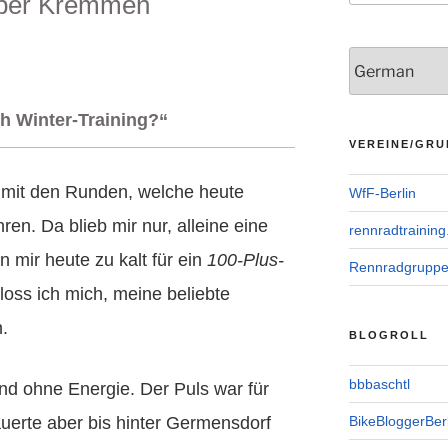
über Kremmen
h Winter-Training?“
VEREINE/GRU
t, mit den Runden, welche heute
WfF-Berlin
en. Da blieb mir nur, alleine eine
rennradtraining
 mir heute zu kalt für ein
100-Plus-
Rennradgrupp
oss ich mich, meine beliebte
.
BLOGROLL
bbbaschtl
und ohne Energie. Der Puls war für
uerte aber bis hinter Germensdorf
BikeBloggerBerl