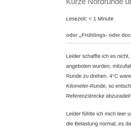
Kurze Nordrunde 
AM
Lesezeit:
< 1
Minute
oder „Frühlings- oder doc
Leider schaffte ich es nich
angeboten wurden, mitzufahr
Runde zu drehen. 4°C waren
Kilometer-
Runde, so entschl
Referenzstrecke abzuradeln
Leider fühlte ich mich leer 
die Belastung normal, es da