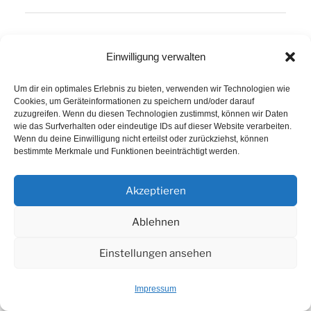
Einwilligung verwalten
NEUESTE BEITRÄGE
Um dir ein optimales Erlebnis zu bieten, verwenden wir Technologien wie
ERT 2025: Thailand »Rund um Chiang-Mai«
Cookies, um Geräteinformationen zu speichern und/oder darauf
zuzugreifen. Wenn du diesen Technologien zustimmst, können wir Daten
wie das Surfverhalten oder eindeutige IDs auf dieser Website verarbeiten.
30 Jahre WfF Geburtstagstour ins Allgäu
Wenn du deine Einwilligung nicht erteilst oder zurückziehst, können
bestimmte Merkmale und Funktionen beeinträchtigt werden.
Mallorca 2025
Akzeptieren
Elite-Verpfleger beim 50. Berlin Marathon 2024
Ablehnen
ERT Savoyer-Alpen 2024
Einstellungen ansehen
ERT Vogesen 2024
Impressum