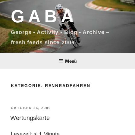
Zum
GABA
Inhalt
springen
Georgs • Activity • Blog • Archive –
fresh feeds since 2009
Menü
KATEGORIE:
RENNRADFAHREN
VERÖFFENTLICHT
OKTOBER 26, 2009
Wertungskarte
AM
Lesezeit:
< 1
Minute